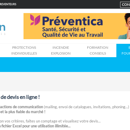
CON
PREVENTEURS
N
PROTECTIONS
INCENDIE
FORMATION
INDIVIDUELLES
EXPLOSION
CONSEILS
FOU
e devis en ligne !
 actions de communication
(mailing, envoi de catalogues, invitations, phoning...) 
et la plus fiable du marché !
on vos critères, faîtes un comptage et visualisez votre devis...
ichier Excel pour une utilisation illimitée...