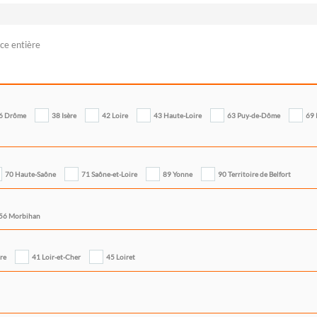
ce entière
6 Drôme
38 Isère
42 Loire
43 Haute-Loire
63 Puy-de-Dôme
69
70 Haute-Saône
71 Saône-et-Loire
89 Yonne
90 Territoire de Belfort
56 Morbihan
ire
41 Loir-et-Cher
45 Loiret