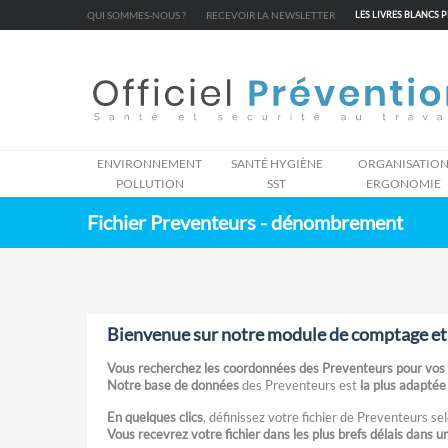
Cookies management panel
QUI SOMMES-NOUS ?
RECEVOIR LA NEWSLETTER
LES LIVRES BLANCS 
ENVIRONNEMENT
SANTÉ HYGIÈNE
ORGANISATIO
POLLUTION
SST
ERGONOMIE
Fichier Preventeurs - dénombrement
Bienvenue sur notre module de comptage et d
Vous recherchez les coordonnées des Preventeurs pour vos
Notre base de données
des Preventeurs est
la plus adaptée 
En quelques clics
, définissez votre fichier de Preventeurs sel
Vous recevrez votre fichier dans les plus brefs délais dans un f