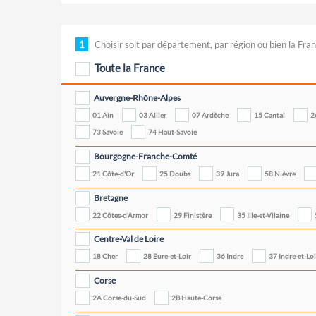
1
Choisir soit par département, par région ou bien la Fran
Toute la France
Auvergne-Rhône-Alpes
01 Ain
03 Allier
07 Ardèche
15 Cantal
2
73 Savoie
74 Haut-Savoie
Bourgogne-Franche-Comté
21 Côte-d'Or
25 Doubs
39 Jura
58 Nièvre
Bretagne
22 Côtes-d'Armor
29 Finistère
35 Ille-et-Vilaine
Centre-Val de Loire
18 Cher
28 Eure-et-Loir
36 Indre
37 Indre-et-Lo
Corse
2A Corse-du-Sud
2B Haute-Corse