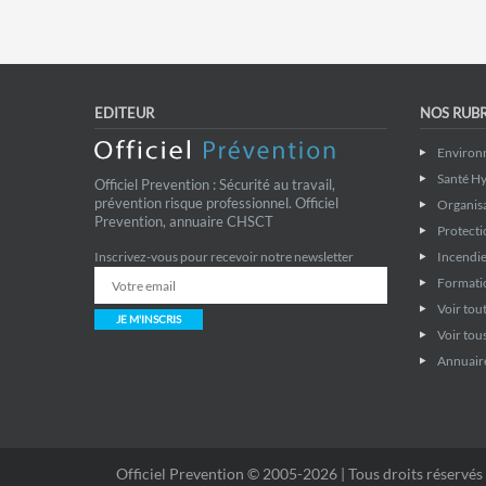
44 Loire-Atlantique
49 Maine-et-Loire
53 Mayenne
Provence-Alpes-Côte d'Azur
04 Alpes-de-Haute-Provence
05 Hautes-Alpes
06 Alpes
EDITEUR
NOS RUB
Environ
Santé Hy
Officiel Prevention : Sécurité au travail,
prévention risque professionnel. Officiel
Organis
Prevention, annuaire CHSCT
Protecti
Incendie
Inscrivez-vous pour recevoir notre newsletter
Formati
Voir tout
JE M'INSCRIS
Voir tous
Annuaire
Officiel Prevention © 2005-2026 | Tous droits réservés