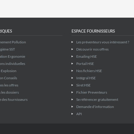
72 Sarthe
85 Vendée
-Maritimes
13 Bouches-du-Rhône
83 Var
84 Vaucluse
RIQUES
ESPACE FOURNISSEURS
nement Pollution
Les préventeurs vous intéressent ?
giène SST
Découvrir nos offres
ation Ergonomie
Emailing HSE
ons individuelles
Portail HSE
 Explosion
Nos fichiers HSE
on Conseils
Intégral HSE
es les offres
Siret HSE
 les dossiers
Fichier Preventeurs
 des fournisseurs
Se référencer gratuitement
Demande d'information
API