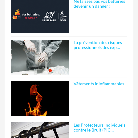
Ne laissez pas vos batteries
devenir un danger !
La prévention des risques
professionnels des exp…
Vêtements ininflammables
Les Protecteurs Individuels
contre le Bruit (PIC…