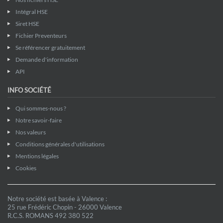
Intégral HSE
Siret HSE
Fichier Preventeurs
Se référencer gratuitement
Demande d'information
API
INFO SOCIÉTÉ
Qui sommes-nous ?
Notre savoir-faire
Nos valeurs
Conditions générales d'utilisations
Mentions légales
Cookies
Notre société est basée à Valence :
25 rue Frédéric Chopin - 26000 Valence
R.C.S. ROMANS 492 380 522