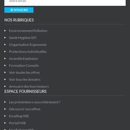
JE M'INSCRIS
NOS RUBRIQUES
Environnement Pollution
Santé Hygiène SST
Organisation Ergonomie
Protections individuelles
Incendie Explosion
Formation Conseils
Voir toutes les offres
Voir tous les dossiers
Annuaire des fournisseurs
ESPACE FOURNISSEURS
Les préventeurs vous intéressent ?
Découvrir nos offres
Emailing HSE
Portail HSE
Nos fichiers HSE