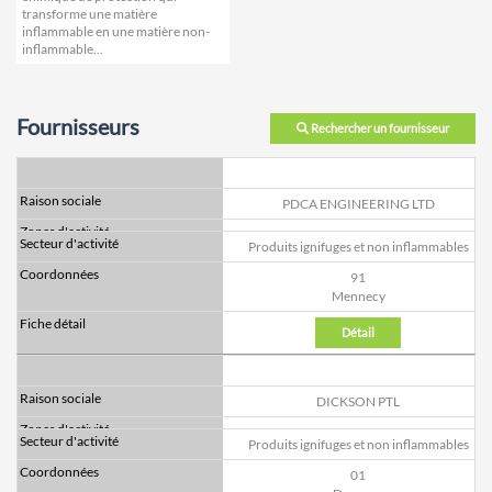
transforme une matière
inflammable en une matière non-
inflammable...
Fournisseurs
Rechercher un fournisseur
PDCA ENGINEERING LTD
Produits ignifuges et non inflammables
91
Mennecy
Détail
DICKSON PTL
Produits ignifuges et non inflammables
01