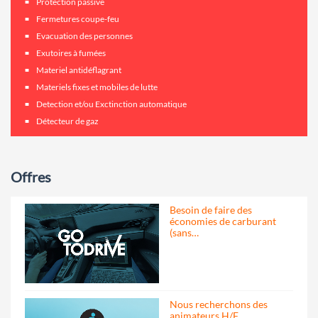
Protection passive
Fermetures coupe-feu
Evacuation des personnes
Exutoires à fumées
Materiel antidéflagrant
Materiels fixes et mobiles de lutte
Detection et/ou Exctinction automatique
Détecteur de gaz
Offres
Besoin de faire des
économies de carburant
(sans…
Nous recherchons des
animateurs H/F