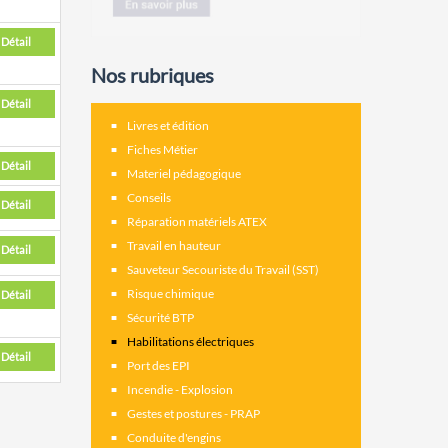
Détail
Nos rubriques
Détail
Livres et édition
Fiches Métier
Détail
Materiel pédagogique
Conseils
Détail
Réparation matériels ATEX
Travail en hauteur
Détail
Sauveteur Secouriste du Travail (SST)
Risque chimique
Détail
Sécurité BTP
Habilitations électriques
Détail
Port des EPI
Incendie - Explosion
Gestes et postures - PRAP
Conduite d'engins