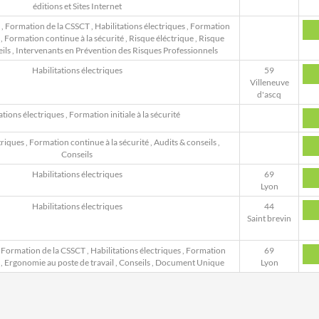
éditions et Sites Internet
,
Formation de la CSSCT
,
Habilitations électriques
,
Formation
,
Formation continue à la sécurité
,
Risque éléctrique
,
Risque
ils
,
Intervenants en Prévention des Risques Professionnels
Habilitations électriques
59
Villeneuve
d'ascq
ations électriques
,
Formation initiale à la sécurité
triques
,
Formation continue à la sécurité
,
Audits & conseils
,
Conseils
Habilitations électriques
69
Lyon
Habilitations électriques
44
Saint brevin
,
Formation de la CSSCT
,
Habilitations électriques
,
Formation
69
,
Ergonomie au poste de travail
,
Conseils
,
Document Unique
Lyon