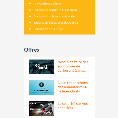
Prévention routière
Formation continue à la sécurité
Formation initiale à la sécurité
Experts agréés auprés des CSSCT
Formation de la CSSCT
Offres
Besoin de faire des
économies de
carburant (sans…
Nous recherchons
des animateurs H/F
indépendants…
La sécurité sur vos
chantiers