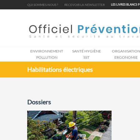
Cookies management panel
QUI SOMMES-NOUS ?
RECEVOIR LA NEWSLETTER
LES LIVRES BLANCS 
ENVIRONNEMENT
SANTÉ HYGIÈNE
ORGANISATIO
POLLUTION
SST
ERGONOMIE
Habilitations électriques
Dossiers