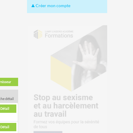
Créer mon compte
rnisseur
che détail
Détail
Détail