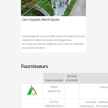
Les risques électriques
Le passage du courant électrique à travers le corps,
même de faible intensité, est dangereux,
provoquant des excitations musculaires violentes
pouvant entraîner...
Fournisseurs
Zone(s)
Raison sociale
d'activité
TEEPI
Les m
SERVICES
FICTIS
Incendie - Explosi
PREVENTION
électriques
,
Formation