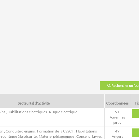
Rechercher un fou
Secteur(s) d'activité
Coordonnées
Fi
ains
,
Habilitations électriques
,
Risque éléctrique
91
Varennes
jarcy
on
,
Conduite d'engins
,
Formation de la CSSCT
,
Habilitations
49
 continue à la sécurité
,
Materiel pédagogique
,
Conseils
,
Livres,
Angers