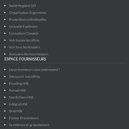
Santé Hygiène SST
Organisation Ergonomie
Protections individuelles
Incendie Explosion
Formation Conseils
Voir toutes les offres
Voir tous les dossiers
Annuaire des fournisseurs
ESPACE FOURNISSEURS
Les préventeurs vous intéressent ?
Découvrir nos offres
Emailing HSE
Portail HSE
Nos fichiers HSE
Intégral HSE
Siret HSE
Fichier Preventeurs
Se référencer gratuitement