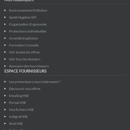
Environnement Pollution
Santé Hygiène SST
Organisation Ergonomie
Protections individuelles
Incendie Explosion
Formation Conseils
Voir toutes les offres
Voir tous les dossiers
Annuaire des fournisseurs
ESPACE FOURNISSEURS
Les préventeurs vous intéressent ?
Découvrir nos offres
Emailing HSE
Portail HSE
Nos fichiers HSE
Intégral HSE
Siret HSE