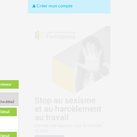
Créer mon compte
rnisseur
che détail
Détail
Détail