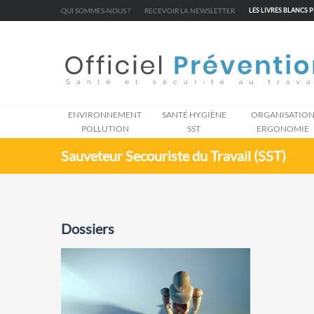
Cookies management panel
QUI SOMMES-NOUS ?
RECEVOIR LA NEWSLETTER
LES LIVRES BLANCS 
ENVIRONNEMENT
SANTÉ HYGIÈNE
ORGANISATIO
POLLUTION
SST
ERGONOMIE
Sauveteur Secouriste du Travail (SST)
Dossiers