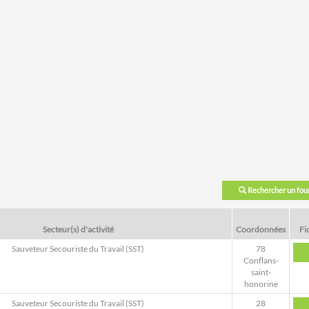
Rechercher un fou
Secteur(s) d'activité
Coordonnées
Fi
Sauveteur Secouriste du Travail (SST)
78
Conflans-
saint-
honorine
Sauveteur Secouriste du Travail (SST)
28