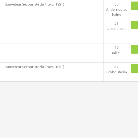
Sauveteur Secouriste du Travail (SST)
33
Andernos les
bains
59
La sentinelle
59
Bailleul
Sauveteur Secouriste du Travail (SST)
67
Eckbolsheim