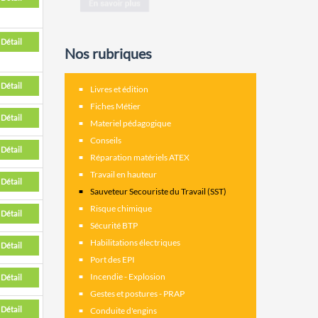
Détail
Nos rubriques
Détail
Livres et édition
Fiches Métier
Détail
Materiel pédagogique
Conseils
Détail
Réparation matériels ATEX
Travail en hauteur
Détail
Sauveteur Secouriste du Travail (SST)
Risque chimique
Détail
Sécurité BTP
Habilitations électriques
Détail
Port des EPI
Incendie - Explosion
Détail
Gestes et postures - PRAP
Détail
Conduite d'engins