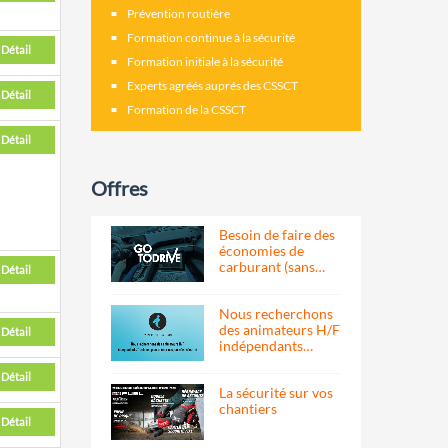
Prévention routière
Formation continue à la sécurité
Détail
Formation initiale à la sécurité
Experts agréés auprés des CSSCT
Détail
Formation de la CSSCT
Détail
Offres
Besoin de faire des
économies de
carburant (sans…
Détail
Nous recherchons
des animateurs H/F
Détail
indépendants…
Détail
La sécurité sur vos
chantiers
Détail