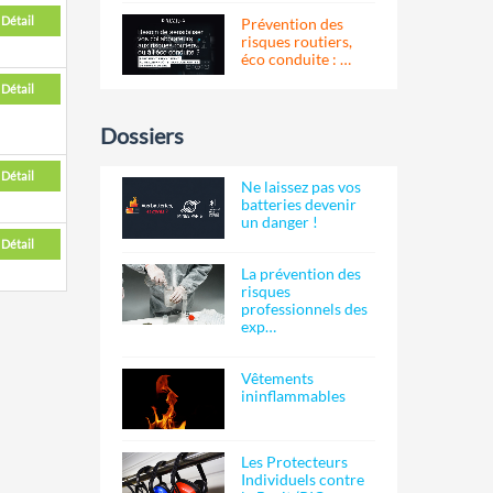
Détail
Prévention des
risques routiers,
éco conduite : …
Détail
Dossiers
Détail
Ne laissez pas vos
batteries devenir
un danger !
Détail
La prévention des
risques
professionnels des
exp…
Vêtements
ininflammables
Les Protecteurs
Individuels contre