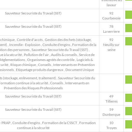
lavaur
Sauveteur Secouriste du Travail (SST)
92
Courbevoie
Sauveteur Secouriste du Travail (SST)
78
La verriere
 chimique
,
Contrôle d'accés
,
Gestion des dechets (stockage,
92
ment)
,
Incendie - Explosion
,
Conduite d'engins
,
Formation de la
Neuilly sur
tion des personnes
,
Sauveteur Secouriste du Travail (SST)
,
seine
 à la sécurité
,
Pollution de l'air
,
Audits & conseils
,
Service de
, Réglementations
,
Organismes agréés de contrôle
,
Logiciels &
curité
,
Risque chimique
,
Conseils
,
Intervenants en Prévention
ssionnels
,
Etiquetage produits dangereux
,
Document Unique
s (stockage, enlèvement, traitement)
,
Sauveteur Secouriste du
ormation continue à la sécurité
,
Conseils
,
Intervenants en
Prévention des Risques Professionnels
Sauveteur Secouriste du Travail (SST)
49
Tillieres
Sauveteur Secouriste du Travail (SST)
59
Dunkerque
 - PRAP
,
Conduite d'engins
,
Formation de la CSSCT
,
Formation
10
continue à la sécurité
Troyes