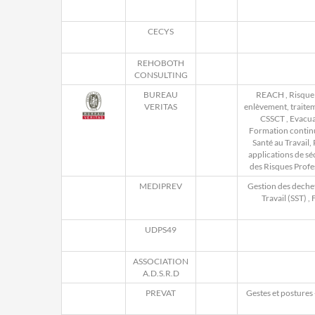
CECYS
REHOBOTH
CONSULTING
BUREAU
REACH
,
Risque
VERITAS
enlèvement, traite
CSSCT
,
Evacua
Formation continue
Santé au Travail
applications de sé
des Risques Profe
MEDIPREV
Gestion des dechet
Travail (SST)
,
F
UDPS49
ASSOCIATION
A.D.S.R.D
PREVAT
Gestes et postures