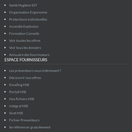
Santé Hygiène SST
Organisation Ergonomie
Protections individuelles
Incendie Explosion
Formation Conseils
Voir toutes les offres
Voir tous les dossiers
Annuaire des fournisseurs
ESPACE FOURNISSEURS
Les préventeurs vous intéressent ?
Découvrir nos offres
Emailing HSE
Portail HSE
Nos fichiers HSE
Intégral HSE
Siret HSE
Fichier Preventeurs
Se référencer gratuitement