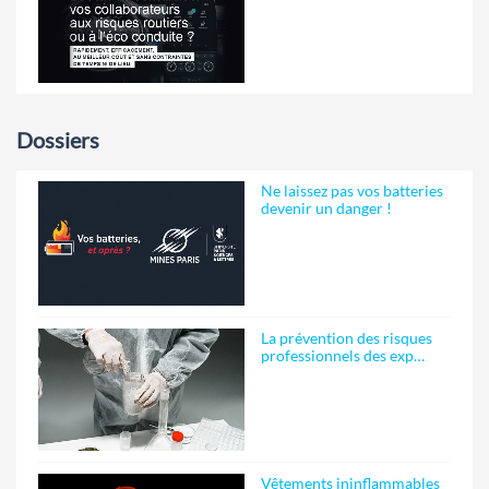
Dossiers
Ne laissez pas vos batteries
devenir un danger !
La prévention des risques
professionnels des exp…
Vêtements ininflammables