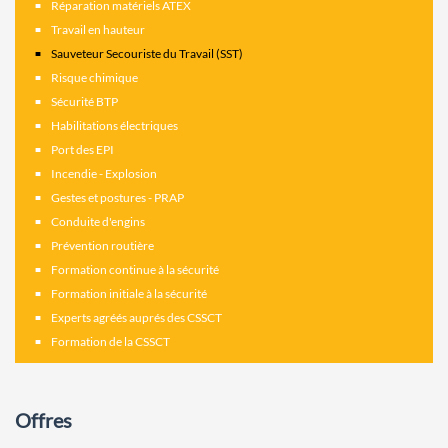
Réparation matériels ATEX
Travail en hauteur
Sauveteur Secouriste du Travail (SST)
Risque chimique
Sécurité BTP
Habilitations électriques
Port des EPI
Incendie - Explosion
Gestes et postures - PRAP
Conduite d'engins
Prévention routière
Formation continue à la sécurité
Formation initiale à la sécurité
Experts agréés auprés des CSSCT
Formation de la CSSCT
Offres