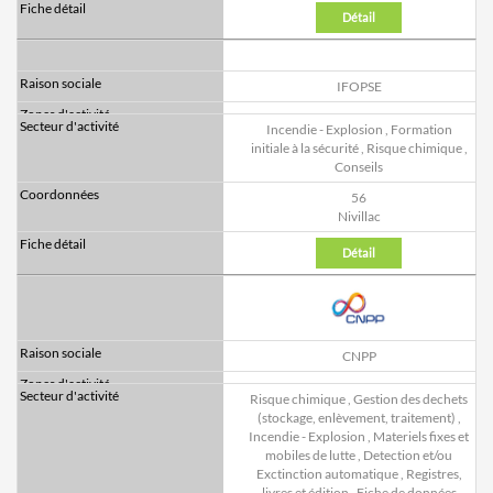
Détail
IFOPSE
Incendie - Explosion
,
Formation
initiale à la sécurité
,
Risque chimique
,
Conseils
56
Nivillac
Détail
CNPP
Risque chimique
,
Gestion des dechets
(stockage, enlèvement, traitement)
,
Incendie - Explosion
,
Materiels fixes et
mobiles de lutte
,
Detection et/ou
Exctinction automatique
,
Registres,
livres et édition
,
Fiche de données