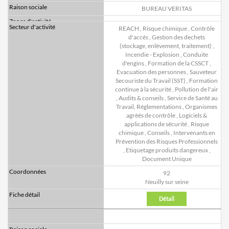
BUREAU VERITAS
REACH
,
Risque chimique
,
Contrôle
d'accés
,
Gestion des dechets
(stockage, enlèvement, traitement)
,
Incendie - Explosion
,
Conduite
d'engins
,
Formation de la CSSCT
,
Evacuation des personnes
,
Sauveteur
Secouriste du Travail (SST)
,
Formation
continue à la sécurité
,
Pollution de l'air
,
Audits & conseils
,
Service de Santé au
Travail, Réglementations
,
Organismes
agréés de contrôle
,
Logiciels &
applications de sécurité
,
Risque
chimique
,
Conseils
,
Intervenants en
Prévention des Risques Professionnels
,
Etiquetage produits dangereux
,
Document Unique
92
Neuilly sur seine
Détail