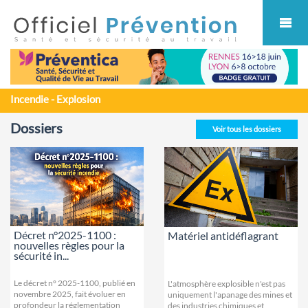
Cookies management panel
Incendie - Explosion
Dossiers
Voir tous les dossiers
Décret n°2025-1100 :
Matériel antidéflagrant
nouvelles règles pour la
sécurité in...
Le décret n° 2025-1100, publié en
L'atmosphère explosible n'est pas
novembre 2025, fait évoluer en
uniquement l'apanage des mines et
profondeur la réglementation
des industries chimiques et