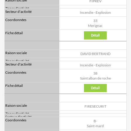
FIPREV
Incendie - Explosion
33
Merignac
Détail
DAVID BERTRAND
Incendie - Explosion
38
Saint alban de roche
Détail
FIRESECURIT
B-
Saint-mard