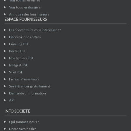
Voir toutes les offres
Voir tous les dossiers
Annuaire des fournisseurs
ESPACE FOURNISSEURS
Les préventeurs vous intéressent ?
Découvrir nos offres
Emailing HSE
Portail HSE
Nos fichiers HSE
Intégral HSE
Siret HSE
Fichier Preventeurs
Se référencer gratuitement
Demande d'information
API
INFO SOCIÉTÉ
Qui sommes-nous ?
Notre savoir-faire