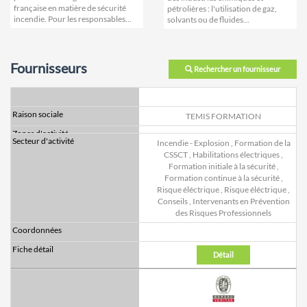
française en matière de sécurité
pétrolières : l'utilisation de gaz,
incendie. Pour les responsables...
solvants ou de fluides...
Fournisseurs
Rechercher un fournisseur
TEMIS FORMATION
Incendie - Explosion
,
Formation de la
CSSCT
,
Habilitations électriques
,
Formation initiale à la sécurité
,
Formation continue à la sécurité
,
Risque éléctrique
,
Risque éléctrique
,
Conseils
,
Intervenants en Prévention
des Risques Professionnels
Détail