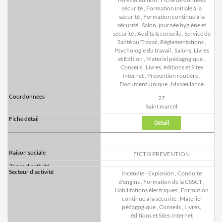
sécurité
,
Formation initiale à la
sécurité
,
Formation continue à la
sécurité
,
Salon, journée hygiène et
sécurité
,
Audits & conseils
,
Service de
Santé au Travail, Réglementations
,
Psychologie du travail
,
Salons, Livres
et Edition
,
Materiel pédagogique
,
Conseils
,
Livres, éditions et Sites
Internet
,
Prévention routière
,
Document Unique
,
Malveillance
27
Saint marcel
Détail
FICTIS PREVENTION
Incendie - Explosion
,
Conduite
d'engins
,
Formation de la CSSCT
,
Habilitations électriques
,
Formation
continue à la sécurité
,
Materiel
pédagogique
,
Conseils
,
Livres,
éditions et Sites Internet