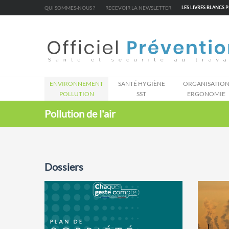
Cookies management panel
QUI SOMMES-NOUS ?
RECEVOIR LA NEWSLETTER
LES LIVRES BLANCS 
ENVIRONNEMENT
SANTÉ HYGIÈNE
ORGANISATIO
POLLUTION
SST
ERGONOMIE
Pollution de l'air
Dossiers