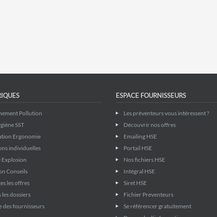
RIQUES
ESPACE FOURNISSEURS
nement Pollution
Les préventeurs vous intéressent ?
giène SST
Découvrir nos offres
ation Ergonomie
Emailing HSE
ons individuelles
Portail HSE
 Explosion
Nos fichiers HSE
on Conseils
Intégral HSE
es les offres
Siret HSE
 les dossiers
Fichier Preventeurs
 des fournisseurs
Se référencer gratuitement