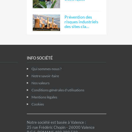
Prévention des
risques industriels
des sites cla…
INFO SOCIÉTÉ
Qui sommes-nous ?
Notre savoir-faire
Nos valeurs
Conditions générales d'utilisations
Mentions légales
Cookies
Notre société est basée à Valence :
25 rue Frédéric Chopin - 26000 Valence