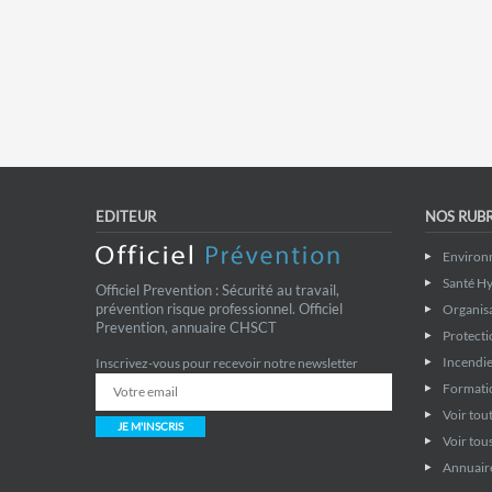
EDITEUR
NOS RUB
Environ
Santé Hy
Officiel Prevention : Sécurité au travail,
prévention risque professionnel. Officiel
Organis
Prevention, annuaire CHSCT
Protecti
Incendie
Inscrivez-vous pour recevoir notre newsletter
Formati
Voir tout
JE M'INSCRIS
Voir tous
Annuaire