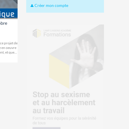
Créer mon compte
obre
ce projet de
se en oeuvre
t, et que...