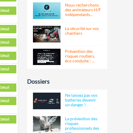
Nous recherchons
des animateurs H/F
Détail
indépendants…
La sécurité sur vos
Détail
chantiers
Détail
Prévention des
risques routiers,
Détail
éco conduite : …
Détail
Dossiers
Détail
Ne laissez pas vos
batteries devenir
Détail
un danger !
La prévention des
Détail
risques
professionnels des
exp…