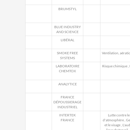
BRUMSTYL
BLUE INDUSTRY
AND SCIENCE
LIBÉRAL
SMOKE FREE
Ventilation, aératio
SYSTEMS
LABORATOIRE
Risque chimique
,
CHEMTOX
ANALYTICE
FRANCE
DÉPOUSSIERAGE
INDUSTRIEL
INTERTEK
Lutte contre le
FRANCE
d'atmosphère
,
Ge
et le visage
,
L'aud
lieux de travail
,