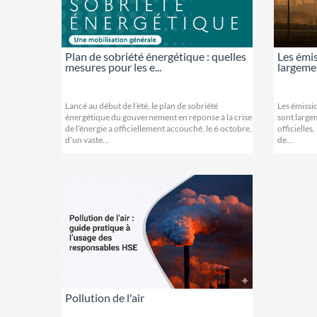
Plan de sobriété énergétique : quelles
Les émi
mesures pour les e...
largemen
Lancé au début de l’été, le plan de sobriété
Les émissi
énergétique du gouvernement en réponse à la crise
sont large
de l’énergie a officiellement accouché, le 6 octobre,
officielles
d’un vaste...
de...
Pollution de l'air