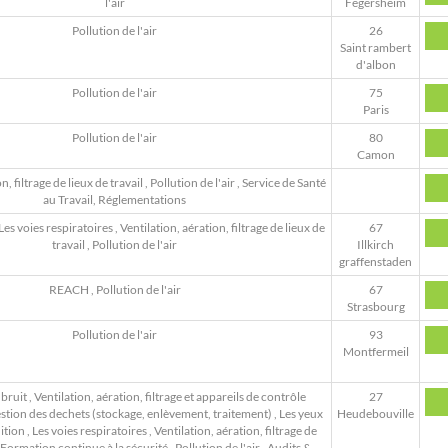
l'air
Fegersheim
Pollution de l'air
26
Saint rambert
d'albon
Pollution de l'air
75
Paris
Pollution de l'air
80
Camon
n, filtrage de lieux de travail
,
Pollution de l'air
,
Service de Santé
au Travail, Réglementations
Les voies respiratoires
,
Ventilation, aération, filtrage de lieux de
67
travail
,
Pollution de l'air
Illkirch
graffenstaden
REACH
,
Pollution de l'air
67
Strasbourg
Pollution de l'air
93
Montfermeil
 bruit
,
Ventilation, aération, filtrage et appareils de contrôle
27
stion des dechets (stockage, enlèvement, traitement)
,
Les yeux
Heudebouville
ition
,
Les voies respiratoires
,
Ventilation, aération, filtrage de
Formation continue à la sécurité
,
Pollution de l'air
,
Audits &