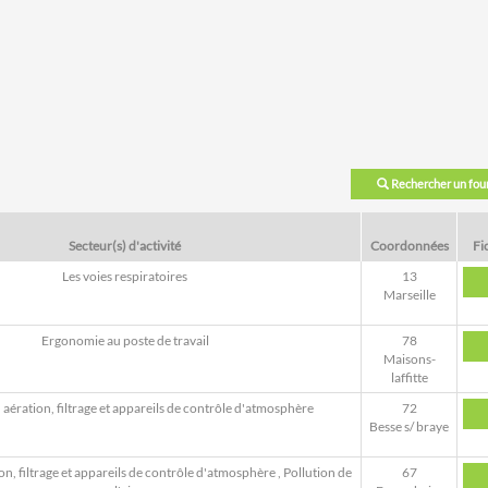
Rechercher un fou
Secteur(s) d'activité
Coordonnées
Fi
Les voies respiratoires
13
Marseille
Ergonomie au poste de travail
78
Maisons-
laffitte
, aération, filtrage et appareils de contrôle d'atmosphère
72
Besse s/ braye
ion, filtrage et appareils de contrôle d'atmosphère
,
Pollution de
67