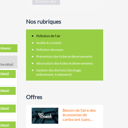
Nos rubriques
Pollution de l'air
Audits & conseils
rnisseur
Pollution des eaux
Prévention des fuites et déversements
Absorption des fuites et déversements
che détail
Gestion des dechets (stockage,
Détail
enlèvement, traitement)
Détail
Offres
Détail
Besoin de faire des
économies de
carburant (sans…
Détail