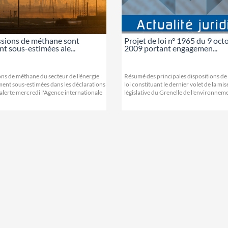
ssions de méthane sont
Projet de loi n° 1965 du 9 oct
t sous-estimées ale...
2009 portant engagemen...
ons de méthane du secteur de l'énergie
Résumé des principales dispositions de 
ment sous-estimées dans les déclarations
loi constituant le dernier volet de la mi
, alerte mercredi l'Agence internationale
législative du Grenelle de l'environnemen