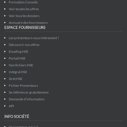
Formation Conseils
Voir toutes les offres
Voir tous les dossiers
Annuaire des fournisseurs
ESPACE FOURNISSEURS
Les préventeurs vous intéressent ?
Découvrir nos offres
Emailing HSE
Portail HSE
Nos fichiers HSE
Intégral HSE
Siret HSE
Fichier Preventeurs
Se référencer gratuitement
Demande d'information
API
INFO SOCIÉTÉ
Qui sommes-nous ?