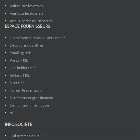
Voir toutes les offres
Voir tous les dossiers
Annuaire des fournisseurs
ESPACE FOURNISSEURS
Les préventeurs vous intéressent ?
Découvrir nos offres
Emailing HSE
Portail HSE
Nos fichiers HSE
Intégral HSE
Siret HSE
Fichier Preventeurs
Se référencer gratuitement
Demande d'information
API
INFO SOCIÉTÉ
Qui sommes-nous ?