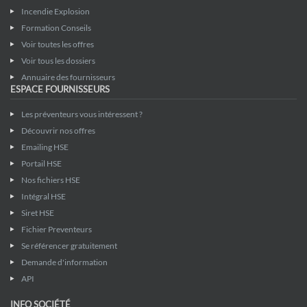
Incendie Explosion
Formation Conseils
Voir toutes les offres
Voir tous les dossiers
Annuaire des fournisseurs
ESPACE FOURNISSEURS
Les préventeurs vous intéressent ?
Découvrir nos offres
Emailing HSE
Portail HSE
Nos fichiers HSE
Intégral HSE
Siret HSE
Fichier Preventeurs
Se référencer gratuitement
Demande d'information
API
INFO SOCIÉTÉ