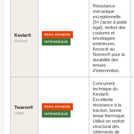
Résistance
mécanique
exceptionnelle
(5× l'acier à poids
égal), renfort des
coutures et
Kevlar®
PARA-ARAMIDE
enveloppes
(DuPont)
INTRINSÈQUE
extérieures.
Associé au
Nomex® pour la
durabilité des
tenues
d'intervention.
Concurrent
technique du
Kevlar®.
Excellente
résistance à la
Twaron®
PARA-ARAMIDE
traction, bonne
(Teijin)
INTRINSÈQUE
tenue thermique.
Utilisé en renfort
structural des
vêtements de