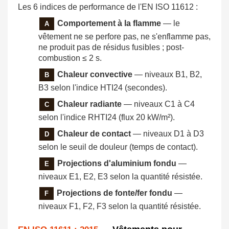
Les 6 indices de performance de l'EN ISO 11612 :
Comportement à la flamme
— le
A
vêtement ne se perfore pas, ne s'enflamme pas,
ne produit pas de résidus fusibles ; post-
combustion ≤ 2 s.
Chaleur convective
— niveaux B1, B2,
B
B3 selon l'indice HTI24 (secondes).
Chaleur radiante
— niveaux C1 à C4
C
selon l'indice RHTI24 (flux 20 kW/m²).
Chaleur de contact
— niveaux D1 à D3
D
selon le seuil de douleur (temps de contact).
Projections d'aluminium fondu
—
E
niveaux E1, E2, E3 selon la quantité résistée.
Projections de fonte/fer fondu
—
F
niveaux F1, F2, F3 selon la quantité résistée.