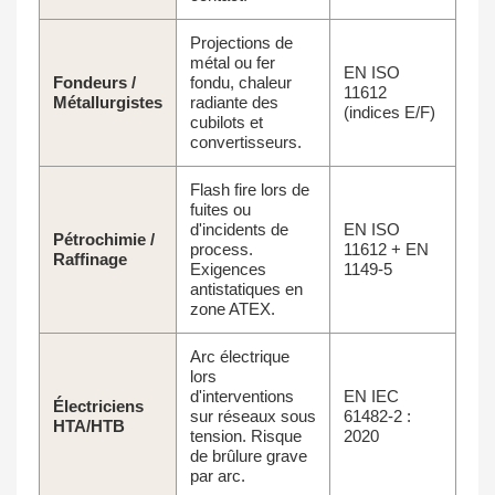
Projections de
métal ou fer
EN ISO
Fondeurs /
fondu, chaleur
11612
Métallurgistes
radiante des
(indices E/F)
cubilots et
convertisseurs.
Flash fire lors de
fuites ou
d'incidents de
EN ISO
Pétrochimie /
process.
11612 + EN
Raffinage
Exigences
1149-5
antistatiques en
zone ATEX.
Arc électrique
lors
d'interventions
EN IEC
Électriciens
sur réseaux sous
61482-2 :
HTA/HTB
tension. Risque
2020
de brûlure grave
par arc.