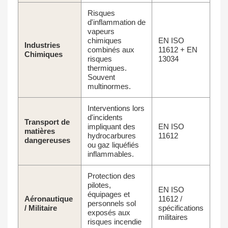
Risques
d'inflammation de
vapeurs
chimiques
EN ISO
Industries
combinés aux
11612 + EN
Chimiques
risques
13034
thermiques.
Souvent
multinormes.
Interventions lors
d'incidents
Transport de
impliquant des
EN ISO
matières
hydrocarbures
11612
dangereuses
ou gaz liquéfiés
inflammables.
Protection des
pilotes,
EN ISO
équipages et
Aéronautique
11612 /
personnels sol
/ Militaire
spécifications
exposés aux
militaires
risques incendie