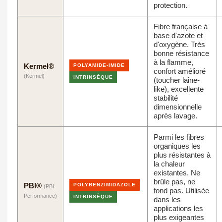
protection.
Fibre française à
base d'azote et
d'oxygène. Très
bonne résistance
à la flamme,
Kermel®
POLYAMIDE-IMIDE
confort amélioré
(Kermel)
INTRINSÈQUE
(toucher laine-
like), excellente
stabilité
dimensionnelle
après lavage.
Parmi les fibres
organiques les
plus résistantes à
la chaleur
existantes. Ne
brûle pas, ne
PBI®
POLYBENZIMIDAZOLE
(PBI
fond pas. Utilisée
Performance)
INTRINSÈQUE
dans les
applications les
plus exigeantes