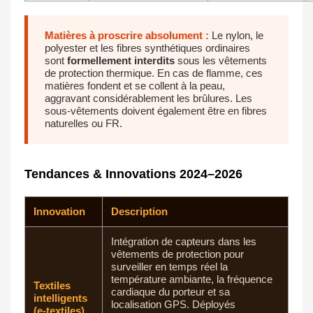
Matières à proscrire absolument :
Le nylon, le
polyester et les fibres synthétiques ordinaires
sont
formellement interdits
sous les vêtements
de protection thermique. En cas de flamme, ces
matières fondent et se collent à la peau,
aggravant considérablement les brûlures. Les
sous-vêtements doivent également être en fibres
naturelles ou FR.
Tendances & Innovations 2024–2026
Innovation
Description
Intégration de capteurs dans les
vêtements de protection pour
surveiller en temps réel la
température ambiante, la fréquence
Textiles
cardiaque du porteur et sa
intelligents
localisation GPS. Déployés
(e-textiles)