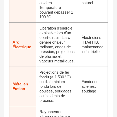
gaziers.
naturel
Température
pouvant dépasser 1
100 °C.
Libération d'énergie
explosive lors d'un
court-circuit. L'arc
Électriciens
Arc
génère chaleur
HTA/HTB,
Électrique
radiante, ondes de
maintenance
pression, projections
industrielle
de plasma et
vapeurs métalliques.
Projections de fer
fondu (> 1 500 °C)
ou d'aluminium
Fonderies,
Métal en
fondu lors de
aciéries,
Fusion
coulées, soudages
soudage
ou incidents de
process.
Rayonnement
infrarouge intense