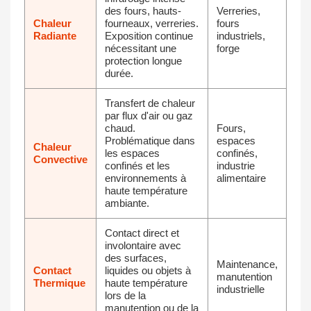
des fours, hauts-
Verreries,
Chaleur
fourneaux, verreries.
fours
Radiante
Exposition continue
industriels,
nécessitant une
forge
protection longue
durée.
Transfert de chaleur
par flux d'air ou gaz
chaud.
Fours,
Problématique dans
espaces
Chaleur
les espaces
confinés,
Convective
confinés et les
industrie
environnements à
alimentaire
haute température
ambiante.
Contact direct et
involontaire avec
des surfaces,
Maintenance,
Contact
liquides ou objets à
manutention
Thermique
haute température
industrielle
lors de la
manutention ou de la