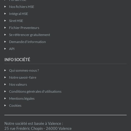
Nos fichiers HSE
Intégral HSE
Siret HSE
Fichier Preventeurs
Se référencer gratuitement
Demande d'information
API
INFO SOCIÉTÉ
Qui sommes-nous ?
Notre savoir-faire
Nos valeurs
Conditions générales d'utilisations
Mentions légales
Cookies
Notre société est basée à Valence :
25 rue Frédéric Chopin - 26000 Valence