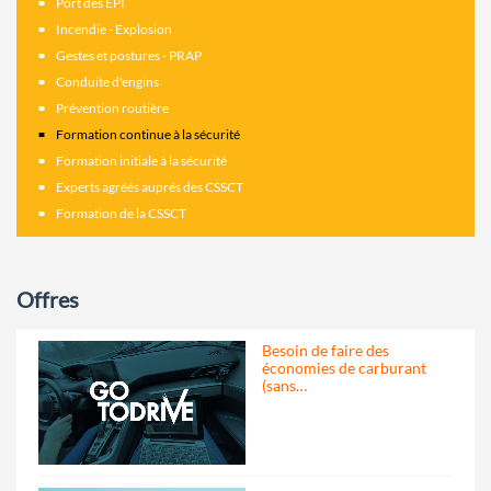
Port des EPI
Incendie - Explosion
Gestes et postures - PRAP
Conduite d'engins
Prévention routière
Formation continue à la sécurité
Formation initiale à la sécurité
Experts agréés auprés des CSSCT
Formation de la CSSCT
Offres
Besoin de faire des
économies de carburant
(sans…