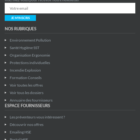
JE M'INSCRIS
NOS RUBRIQUES
Environnement Pollution
Santé Hygiène SST
Organisation Ergonomie
Protections individuelles
Incendie Explosion
Formation Conseils
Voir toutes les offres
Voir tous les dossiers
Annuaire des fournisseurs
ESPACE FOURNISSEURS
Les préventeurs vous intéressent ?
Découvrir nos offres
Emailing HSE
Portail HSE