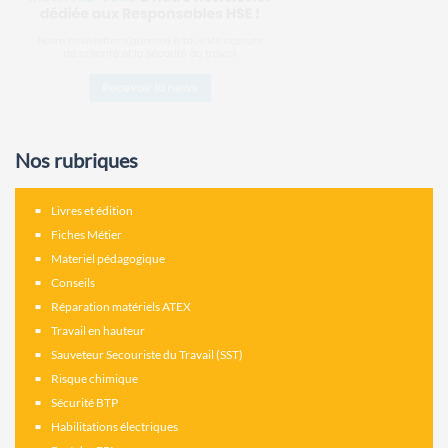
Nos rubriques
Livres et édition
Fiches Métier
Materiel pédagogique
Conseils
Réparation matériels ATEX
Travail en hauteur
Sauveteur Secouriste du Travail (SST)
Risque chimique
Sécurité BTP
Habilitations électriques