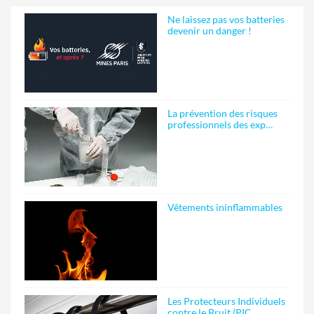
Ne laissez pas vos batteries
devenir un danger !
La prévention des risques
professionnels des exp…
Vêtements ininflammables
Les Protecteurs Individuels
contre le Bruit (PIC…