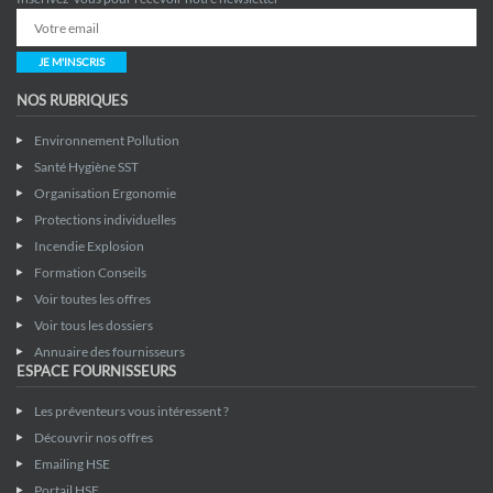
JE M'INSCRIS
NOS RUBRIQUES
Environnement Pollution
Santé Hygiène SST
Organisation Ergonomie
Protections individuelles
Incendie Explosion
Formation Conseils
Voir toutes les offres
Voir tous les dossiers
Annuaire des fournisseurs
ESPACE FOURNISSEURS
Les préventeurs vous intéressent ?
Découvrir nos offres
Emailing HSE
Portail HSE