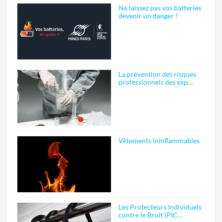
Ne laissez pas vos batteries
devenir un danger !
La prévention des risques
professionnels des exp…
Vêtements ininflammables
Les Protecteurs Individuels
contre le Bruit (PIC…