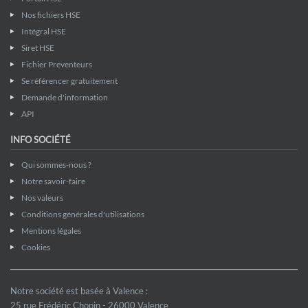
Nos fichiers HSE
Intégral HSE
Siret HSE
Fichier Preventeurs
Se référencer gratuitement
Demande d'information
API
INFO SOCIÉTÉ
Qui sommes-nous ?
Notre savoir-faire
Nos valeurs
Conditions générales d'utilisations
Mentions légales
Cookies
Notre société est basée à Valence :
25 rue Frédéric Chopin - 26000 Valence