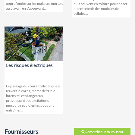
approfondie sur les malaises mortels
plus souvent en toiture pour poser
au travail, en s'appuyant...
ou entretenir des modules de
cellules...
Les risques électriques
Le passage du courant électrique à
travers le corps, même de faible
intensité, est dangereux,
provoquant des excitations
musculaires violentes pouvant
entraîner...
Fournisseurs
Rechercher un fournisseur