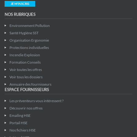
JE M'INSCRIS
NOS RUBRIQUES
Environnement Pollution
Santé Hygiène SST
Organisation Ergonomie
Protections individuelles
Incendie Explosion
Formation Conseils
Voir toutes les offres
Voir tous les dossiers
Annuaire des fournisseurs
ESPACE FOURNISSEURS
Les préventeurs vous intéressent ?
Découvrir nos offres
Emailing HSE
Portail HSE
Nos fichiers HSE