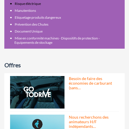
Risque éléctrique
Manutentions
Etiquetage produits dangereux
Prévention des Chutes
Document Unique
Mise en conformité machines - Dispositifs de protection -
Equipements de stockage
Offres
Besoin de faire des
économies de carburant
(sans…
Nous recherchons des
animateurs H/F
indépendants…