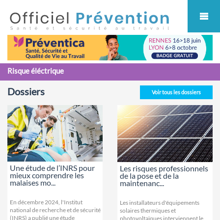
Cookies management panel
Risque éléctrique
Dossiers
Voir tous les dossiers
Une étude de l’INRS pour
Les risques professionnels
mieux comprendre les
de la pose et de la
malaises mo...
maintenanc...
En décembre 2024, l'Institut
Les installateurs d'équipements
national de recherche et de sécurité
solaires thermiques et
(INRS) a publié une étude
photovoltaïques interviennent le