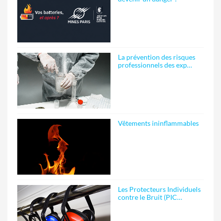
La prévention des risques
professionnels des exp…
Vêtements ininflammables
Les Protecteurs Individuels
contre le Bruit (PIC…