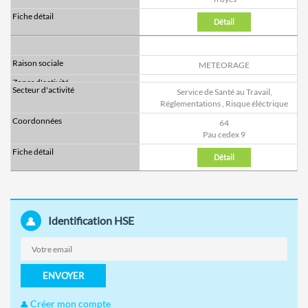
Détail
METEORAGE
Service de Santé au Travail,
Réglementations
,
Risque éléctrique
64
Pau cedex 9
Détail
Identification HSE
ENVOYER
Créer mon compte