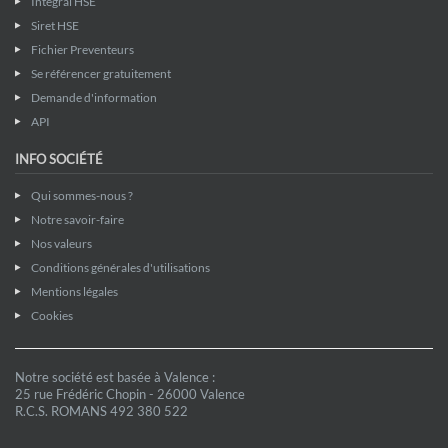
Intégral HSE
Siret HSE
Fichier Preventeurs
Se référencer gratuitement
Demande d'information
API
INFO SOCIÉTÉ
Qui sommes-nous ?
Notre savoir-faire
Nos valeurs
Conditions générales d'utilisations
Mentions légales
Cookies
Notre société est basée à Valence :
25 rue Frédéric Chopin - 26000 Valence
R.C.S. ROMANS 492 380 522