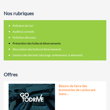
Nos rubriques
Pollution de l'air
Audits & conseils
Pollution des eaux
Prévention des fuites et déversements
Absorption des fuites et déversements
Gestion des dechets (stockage, enlèvement, traitement)
Offres
Besoin de faire des
économies de carburant
(sans…