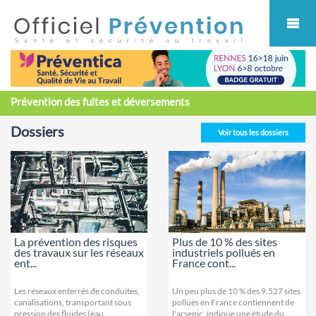
Cookies management panel
Prévention des fuites et déversements
Dossiers
Voir tous les dossiers
La prévention des risques
Plus de 10 % des sites
des travaux sur les réseaux
industriels pollués en
ent...
France cont...
Les réseaux enterrés de conduites,
Un peu plus de 10 % des 9.527 sites
canalisations, transportant sous
pollués en France contiennent de
pression des fluides (eau,
l'arsenic, indique une étude du