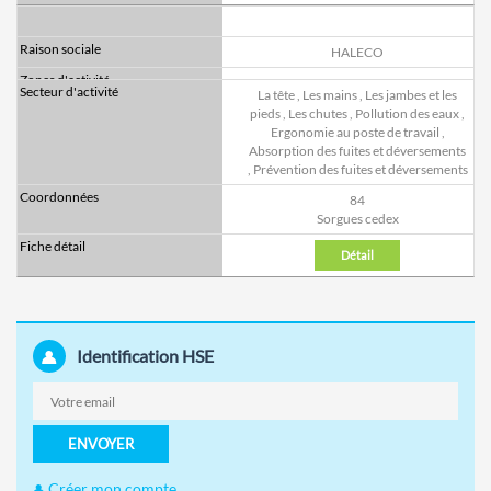
HALECO
La tête
,
Les mains
,
Les jambes et les
pieds
,
Les chutes
,
Pollution des eaux
,
Ergonomie au poste de travail
,
Absorption des fuites et déversements
,
Prévention des fuites et déversements
84
Sorgues cedex
Détail
Identification HSE
ENVOYER
Créer mon compte