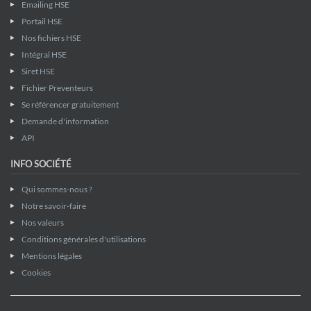
Emailing HSE
Portail HSE
Nos fichiers HSE
Intégral HSE
Siret HSE
Fichier Preventeurs
Se référencer gratuitement
Demande d'information
API
INFO SOCIÉTÉ
Qui sommes-nous ?
Notre savoir-faire
Nos valeurs
Conditions générales d'utilisations
Mentions légales
Cookies