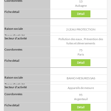
13
Aubagne
Détail
2 L'EAU PROTECTION
Pollution des eaux
,
Prévention des
fuites et déversements
75
Paris
Détail
BAMO MESURES SAS
Appareils de mesure
95
Argenteuil
Détail