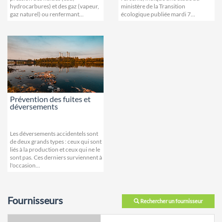
hydrocarbures) et des gaz (vapeur,
ministère de la Transition
gaz naturel) ou renfermant...
écologique publiée mardi 7...
Prévention des fuites et
déversements
Les déversements accidentels sont
de deux grands types : ceux qui sont
liés à la production et ceux qui ne le
sont pas. Ces derniers surviennent à
l'occasion...
Fournisseurs
Rechercher un fournisseur