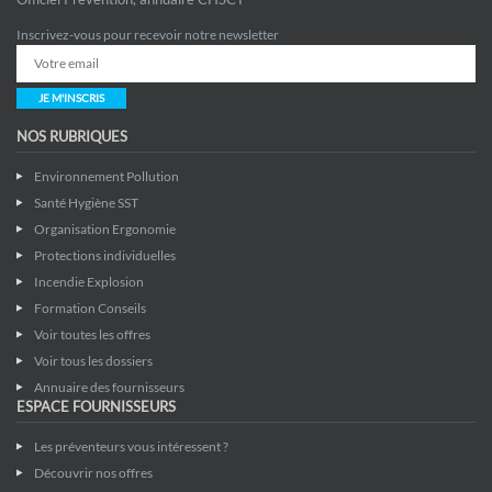
Inscrivez-vous pour recevoir notre newsletter
JE M'INSCRIS
NOS RUBRIQUES
Environnement Pollution
Santé Hygiène SST
Organisation Ergonomie
Protections individuelles
Incendie Explosion
Formation Conseils
Voir toutes les offres
Voir tous les dossiers
Annuaire des fournisseurs
ESPACE FOURNISSEURS
Les préventeurs vous intéressent ?
Découvrir nos offres