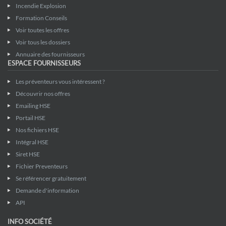
Incendie Explosion
Formation Conseils
Voir toutes les offres
Voir tous les dossiers
Annuaire des fournisseurs
ESPACE FOURNISSEURS
Les préventeurs vous intéressent ?
Découvrir nos offres
Emailing HSE
Portail HSE
Nos fichiers HSE
Intégral HSE
Siret HSE
Fichier Preventeurs
Se référencer gratuitement
Demande d'information
API
INFO SOCIÉTÉ