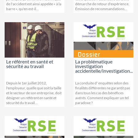
de l'accident est ainsi appelée « à la
démarche de retour d'expérience.
barre », qu'en est-il...
Émission de recommandations...
Le référent en santé et
La problématique
sécurité au travail
investigation
accidentelle/investigation...
Depuis le 1er juillet 2012,
La conduite d' enquêtes selon des
l'employeur, quelle que soit la taille
finalités différentes ne garantit pas
et le secteur de son entreprise, doit
dans tous les cas des bénéfices
désigner un référent en santé et
avérés. Comment expliquer un tel
sécurité du travail...
paradoxe ?