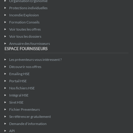
Organisation Ergonomie
Protections individuelles
Incendie Explosion
Formation Conseils
Voir toutes les offres
Voir tous les dossiers
Annuaire des fournisseurs
ESPACE FOURNISSEURS
Les préventeurs vous intéressent ?
Découvrir nos offres
Emailing HSE
Portail HSE
Nos fichiers HSE
Intégral HSE
Siret HSE
Fichier Preventeurs
Se référencer gratuitement
Demande d'information
API