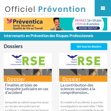
Cookies management panel
Intervenants en Prévention des Risques Professionnels
Dossiers
Voir tous les dossiers
Finalités et biais de
La contribution des
l'enquête judiciaire en cas
sciences sociales à la
d'accident
compréhension...
L'enquête accident s'exprime aussi
En matière d'accidents, à quoi les
sur les terrains judiciaire et
investigations servent-elles ? Telle
juridique. La dimension technique
est la question essentielle de toute