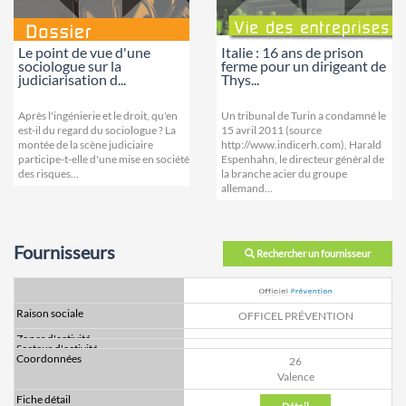
Le point de vue d'une
Italie : 16 ans de prison
sociologue sur la
ferme pour un dirigeant de
judiciarisation d...
Thys...
Après l'ingénierie et le droit, qu'en
Un tribunal de Turin a condamné le
est-il du regard du sociologue ? La
15 avril 2011 (source
montée de la scène judiciaire
http://www.indicerh.com), Harald
participe-t-elle d'une mise en société
Espenhahn, le directeur général de
des risques...
la branche acier du groupe
allemand...
Fournisseurs
Rechercher un fournisseur
OFFICEL PRÉVENTION
26
Valence