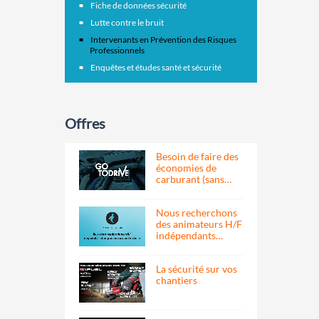
Fiche de données sécurité
Lutte contre le bruit
Intervenants en Prévention des Risques
Professionnels
Enquêtes et études santé et sécurité
Offres
Besoin de faire des
économies de
carburant (sans…
Nous recherchons
des animateurs H/F
indépendants…
La sécurité sur vos
chantiers