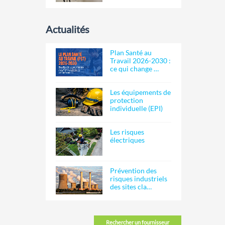
Actualités
Plan Santé au
Travail 2026-2030 :
ce qui change …
Les équipements de
protection
individuelle (EPI)
Les risques
électriques
Prévention des
risques industriels
des sites cla…
Rechercher un fournisseur