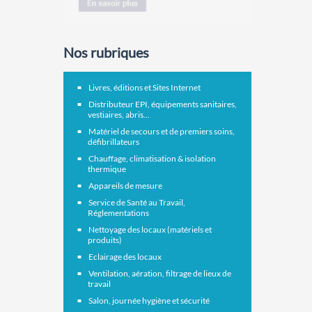
Nos rubriques
Livres, éditions et Sites Internet
Distributeur EPI, équipements sanitaires,
vestiaires, abris...
Matériel de secours et de premiers soins,
défibrillateurs
Chauffage, climatisation & isolation
thermique
Appareils de mesure
Service de Santé au Travail,
Réglementations
Nettoyage des locaux (matériels et
produits)
Eclairage des locaux
Ventilation, aération, filtrage de lieux de
travail
Salon, journée hygiène et sécurité