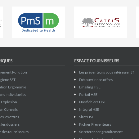
RIQUES
ESPACE FOURNISSEURS
nement Pollution
Les préventeurs vous intéressent ?
giène SST
Découvrir nos offres
ation Ergonomie
Emailing HSE
ons individuelles
Portail HSE
 Explosion
Nos fichiers HSE
on Conseils
Intégral HSE
es les offres
Siret HSE
 les dossiers
Fichier Preventeurs
 des fournisseurs
Se référencer gratuitement