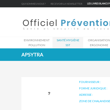
Cookies management panel
QUI SOMMES-NOUS ?
RECEVOIR LA NEWSLETTER
LES LIVRES BLANCS 
ENVIRONNEMENT
SANTÉ HYGIÈNE
ORGANISATIO
POLLUTION
SST
ERGONOMIE
APSYTRA
FOURNISSEUR :
FORME JURIDIQUE :
ADRESSE :
ZONE DE CHALANDISE 