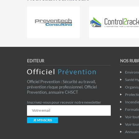
EDITEUR
NOS RUB
Environ
Santé Hy
Officiel Prevention : Sécurité au travail,
prévention risque professionnel. Officiel
Organis
Prevention, annuaire CHSCT
Protecti
Incendie
Inscrivez-vous pour recevoir notre newsletter
Formati
Voir tout
JE M'INSCRIS
Voir tous
Annuaire