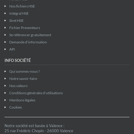
Nos fichiers HSE
Intégral HSE
Siret HSE
Fichier Preventeurs
Se référencer gratuitement
Demande d'information
API
INFO SOCIÉTÉ
Qui sommes-nous ?
Notre savoir-faire
Nos valeurs
Conditions générales d'utilisations
Mentions légales
Cookies
Notre société est basée à Valence :
25 rue Frédéric Chopin - 26000 Valence