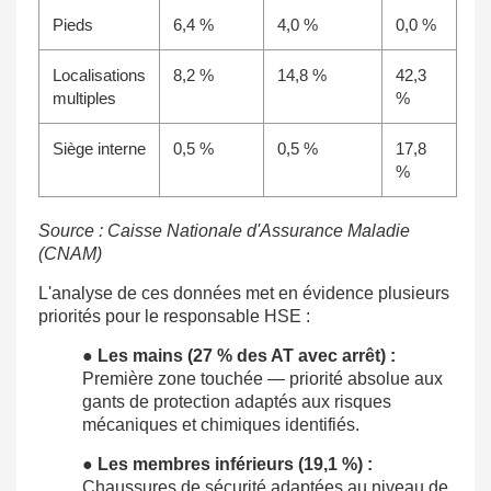
Pieds
6,4 %
4,0 %
0,0 %
Localisations
8,2 %
14,8 %
42,3
multiples
%
Siège interne
0,5 %
0,5 %
17,8
%
Source : Caisse Nationale d'Assurance Maladie
(CNAM)
L'analyse de ces données met en évidence plusieurs
priorités pour le responsable HSE :
●
Les mains (27 % des AT avec arrêt) :
Première zone touchée — priorité absolue aux
gants de protection adaptés aux risques
mécaniques et chimiques identifiés.
●
Les membres inférieurs (19,1 %) :
Chaussures de sécurité adaptées au niveau de