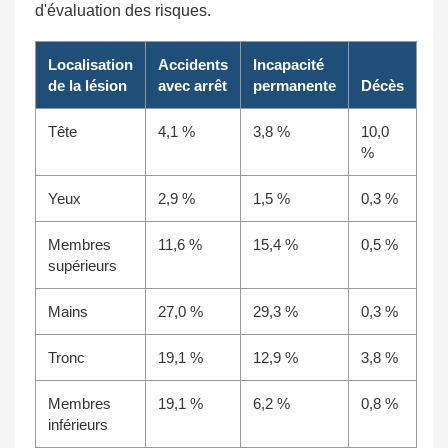
d'évaluation des risques.
Localisation
Accidents
Incapacité
de la lésion
avec arrêt
permanente
Décès
Tête
4,1 %
3,8 %
10,0
%
Yeux
2,9 %
1,5 %
0,3 %
Membres
11,6 %
15,4 %
0,5 %
supérieurs
Mains
27,0 %
29,3 %
0,3 %
Tronc
19,1 %
12,9 %
3,8 %
Membres
19,1 %
6,2 %
0,8 %
inférieurs