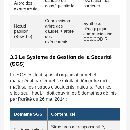
causale ou
évaluation des
Arbre des
conséquentielle
barrières
événements
Combinaison
Synthèse
Nœud
arbre des
pédagogique,
papillon
causes + arbre
communication
(Bow-Tie)
des
CSS/CODIR
événements
3.3 Le Système de Gestion de la Sécurité
(SGS)
Le SGS est le dispositif organisationnel et
managérial par lequel l'exploitant démontre qu'il
maîtrise les risques d'accidents majeurs. Pour les
sites seuil haut, il doit couvrir les 8 domaines définis
par l'arrêté du 26 mai 2014 :
Domaine SGS
Contenu clé
Structures de responsabilité,
1. Organisation