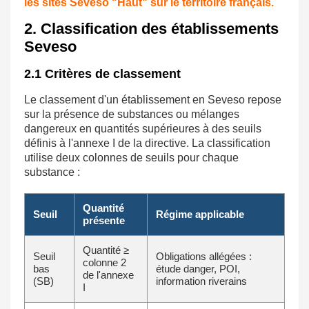
les sites Seveso "Haut" sur le territoire français.
2. Classification des établissements
Seveso
2.1 Critères de classement
Le classement d'un établissement en Seveso repose
sur la présence de substances ou mélanges
dangereux en quantités supérieures à des seuils
définis à l'annexe I de la directive. La classification
utilise deux colonnes de seuils pour chaque
substance :
Quantité
Seuil
Régime applicable
présente
Quantité ≥
Seuil
Obligations allégées :
colonne 2
bas
étude danger, POI,
de l'annexe
(SB)
information riverains
I