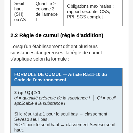
Seuil
Quantité ≥
Obligations maximales :
haut
colonne 3
rapport sécurité, CSS,
(SH)
de l'annexe
PPI, SGS complet
ou AS
I
2.2 Règle de cumul (règle d'addition)
Lorsqu'un établissement détient plusieurs
substances dangereuses, la règle de cumul
s'applique selon la formule :
FORMULE DE CUMUL — Article R.511-10 du
Code de l'environnement
Σ (qi / Qi) ≥ 1
qi = quantité présente de la substance i │ Qi = seuil
applicable à la substance i
Si le résultat ≥ 1 pour le seuil bas → classement
Seveso seuil bas.
Si ≥ 1 pour le seuil haut → classement Seveso seuil
haut.