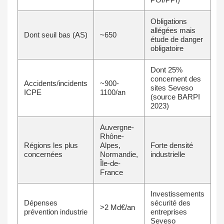
Obligations
allégées mais
Dont seuil bas (AS)
~650
étude de danger
obligatoire
Dont 25%
concernent des
Accidents/incidents
~900-
sites Seveso
ICPE
1100/an
(source BARPI
2023)
Auvergne-
Rhône-
Régions les plus
Alpes,
Forte densité
concernées
Normandie,
industrielle
Île-de-
France
Investissements
Dépenses
sécurité des
>2 Md€/an
prévention industrie
entreprises
Seveso