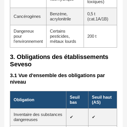
toxiques)
Benzène,
0,5 t
Cancérogènes
acrylonitrile
(cat.1A/1B)
Dangereux
Certains
pour
pesticides,
200 t
l'environnement
métaux lourds
3. Obligations des établissements
Seveso
3.1 Vue d'ensemble des obligations par
niveau
Seuil
Seuil haut
Obligation
bas
(AS)
Inventaire des substances
✔
✔
dangereuses