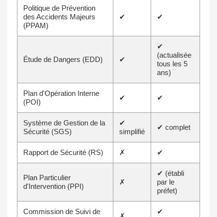
Politique de Prévention
des Accidents Majeurs
✔
✔
(PPAM)
✔
(actualisée
Étude de Dangers (EDD)
✔
tous les 5
ans)
Plan d'Opération Interne
✔
✔
(POI)
Système de Gestion de la
✔
✔ complet
Sécurité (SGS)
simplifié
Rapport de Sécurité (RS)
✗
✔
✔ (établi
Plan Particulier
✗
par le
d'Intervention (PPI)
préfet)
Commission de Suivi de
✔
✗