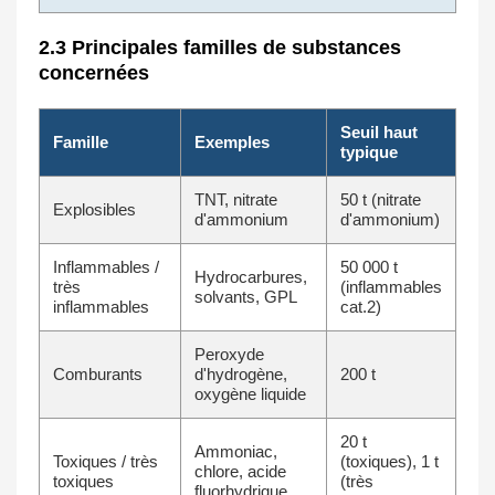
2.3 Principales familles de substances
concernées
Seuil haut
Famille
Exemples
typique
TNT, nitrate
50 t (nitrate
Explosibles
d'ammonium
d'ammonium)
Inflammables /
50 000 t
Hydrocarbures,
très
(inflammables
solvants, GPL
inflammables
cat.2)
Peroxyde
Comburants
d'hydrogène,
200 t
oxygène liquide
20 t
Ammoniac,
Toxiques / très
(toxiques), 1 t
chlore, acide
toxiques
(très
fluorhydrique