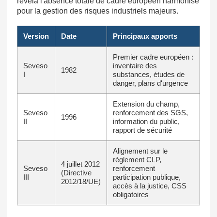
révéla l'absence totale de cadre européen harmonisé
pour la gestion des risques industriels majeurs.
Version
Date
Principaux apports
Premier cadre européen :
Seveso
inventaire des
1982
I
substances, études de
danger, plans d'urgence
Extension du champ,
Seveso
renforcement des SGS,
1996
II
information du public,
rapport de sécurité
Alignement sur le
règlement CLP,
4 juillet 2012
Seveso
renforcement
(Directive
III
participation publique,
2012/18/UE)
accès à la justice, CSS
obligatoires