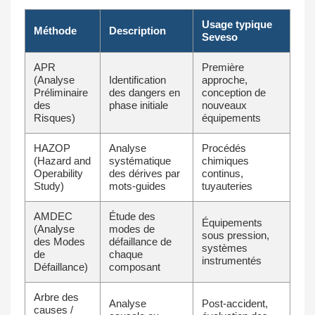
Usage typique
Méthode
Description
Seveso
APR
Première
(Analyse
Identification
approche,
Préliminaire
des dangers en
conception de
des
phase initiale
nouveaux
Risques)
équipements
HAZOP
Analyse
Procédés
(Hazard and
systématique
chimiques
Operability
des dérives par
continus,
Study)
mots-guides
tuyauteries
AMDEC
Étude des
Équipements
(Analyse
modes de
sous pression,
des Modes
défaillance de
systèmes
de
chaque
instrumentés
Défaillance)
composant
Arbre des
Analyse
Post-accident,
causes /