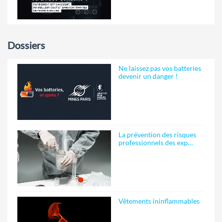
Dossiers
Ne laissez pas vos batteries
devenir un danger !
La prévention des risques
professionnels des exp…
Vêtements ininflammables