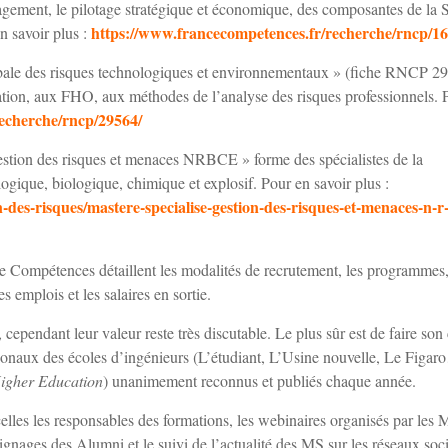
agement, le pilotage stratégique et économique, des composantes de la 
https://www.francecompetences.fr/recherche/rncp/16
en savoir plus :
bale des risques technologiques et environnementaux » (fiche RNCP 2
ation, aux FHO, aux méthodes de l’analyse des risques professionnels. 
echerche/rncp/29564/
stion des risques et menaces NRBCE » forme des spécialistes de la
logique, biologique, chimique et explosif. Pour en savoir plus :
-des-risques/mastere-specialise-gestion-des-risques-et-menaces-n-r
e Compétences détaillent les modalités de recrutement, les programmes
s emplois et les salaires en sortie.
, cependant leur valeur reste très discutable. Le plus sûr est de faire son
tionaux des écoles d’ingénieurs (L’étudiant, L’Usine nouvelle, Le Figar
igher Education
) unanimement reconnus et publiés chaque année.
celles les responsables des formations, les webinaires organisés par les 
nages des Alumni et le suivi de l’actualité des MS sur les réseaux soc