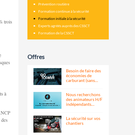
Prévention routière
Formation continue à la sécurité
Formation initiale à la sécurité
% trois
Experts agréés auprés des CSSCT
Formation de la CSSCT
e
Offres
isques
Besoin de faire des
économies de
carburant (sans…
ts à
Nous recherchons
des animateurs H/F
indépendants…
e RNCP
La sécurité sur vos
r des
chantiers