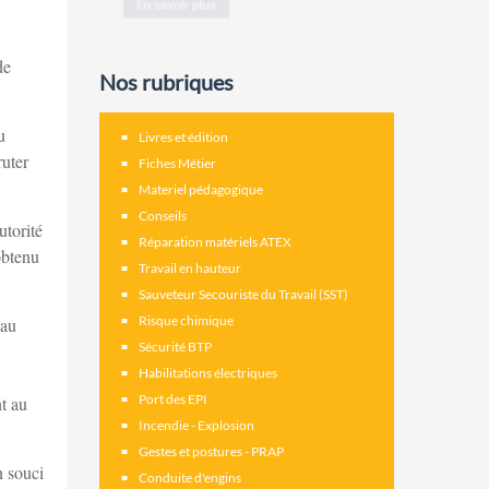
de
Nos rubriques
u
Livres et édition
ruter
Fiches Métier
Materiel pédagogique
Conseils
utorité
Réparation matériels ATEX
obtenu
Travail en hauteur
Sauveteur Secouriste du Travail (SST)
Risque chimique
 au
Sécurité BTP
Habilitations électriques
Port des EPI
t au
Incendie - Explosion
Gestes et postures - PRAP
n souci
Conduite d'engins