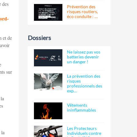
e des
Prévention des
risques routiers,
éco conduite : …
nord-
Dossiers
n et de
avoir
Ne laissez pas vos
batteries devenir
un danger !
e
nts sur
La prévention des
risques
professionnels des
exp…
la
Vêtements
es
ininflammables
Les Protecteurs
 la
Individuels contre