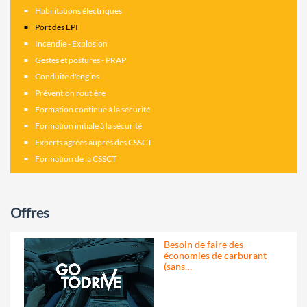
Habilitations électriques
Port des EPI
Incendie - Explosion
Gestes et postures - PRAP
Conduite d'engins
Prévention routière
Formation continue à la sécurité
Formation initiale à la sécurité
Experts agréés auprés des CSSCT
Formation de la CSSCT
Offres
Besoin de faire des
économies de carburant
(sans…