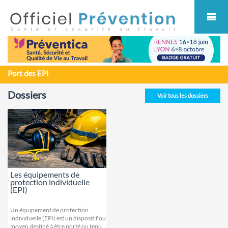
Cookies management panel
Port des EPI
Dossiers
Voir tous les dossiers
Les équipements de
protection individuelle
(EPI)
Un équipement de protection
individuelle (EPI) est un dispositif ou
moyen destiné à être porté ou tenu