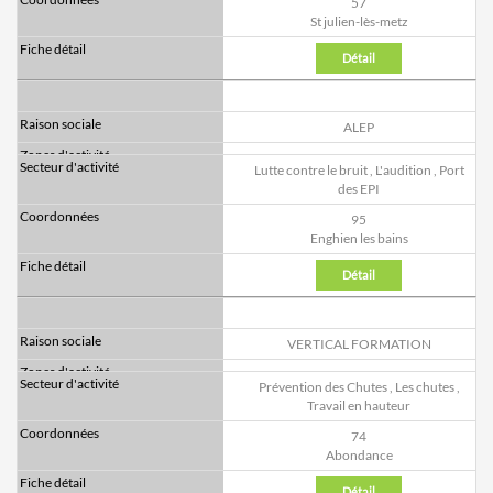
57
St julien-lès-metz
Détail
ALEP
Lutte contre le bruit
,
L'audition
,
Port
des EPI
95
Enghien les bains
Détail
VERTICAL FORMATION
Prévention des Chutes
,
Les chutes
,
Travail en hauteur
74
Abondance
Détail