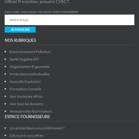
Officiel Prevention, annuaire CHSCT
Inscrivez-vous pour recevoir notre newsletter
JE M'INSCRIS
NOS RUBRIQUES
Environnement Pollution
Santé Hygiène SST
Organisation Ergonomie
Protections individuelles
Incendie Explosion
Formation Conseils
Voir toutes les offres
Voir tous les dossiers
Annuaire des fournisseurs
ESPACE FOURNISSEURS
Les préventeurs vous intéressent ?
Découvrir nos offres