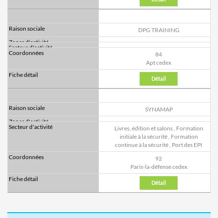
DPG TRAINING
84
Apt cedex
Détail
SYNAMAP
Livres, édition et salons
,
Formation
initiale à la sécurité
,
Formation
continue à la sécurité
,
Port des EPI
92
Paris-la-défense cedex
Détail