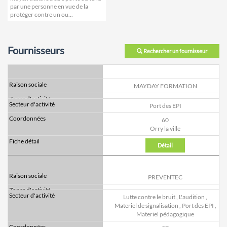
par une personne en vue de la
protéger contre un ou...
Fournisseurs
Rechercher un fournisseur
MAYDAY FORMATION
Port des EPI
60
Orry la ville
Détail
PREVENTEC
Lutte contre le bruit
,
L'audition
,
Materiel de signalisation
,
Port des EPI
,
Materiel pédagogique