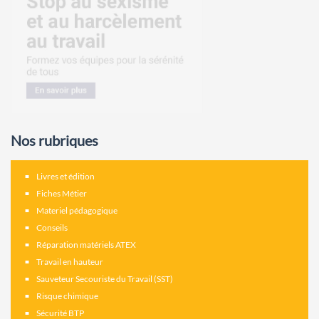
Nos rubriques
Livres et édition
Fiches Métier
Materiel pédagogique
Conseils
Réparation matériels ATEX
Travail en hauteur
Sauveteur Secouriste du Travail (SST)
Risque chimique
Sécurité BTP