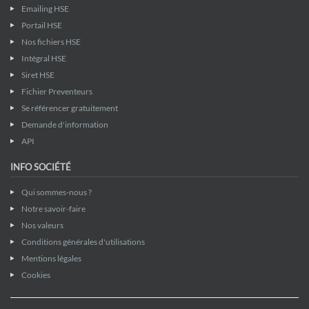
Emailing HSE
Portail HSE
Nos fichiers HSE
Intégral HSE
Siret HSE
Fichier Preventeurs
Se référencer gratuitement
Demande d'information
API
INFO SOCIÉTÉ
Qui sommes-nous ?
Notre savoir-faire
Nos valeurs
Conditions générales d'utilisations
Mentions légales
Cookies