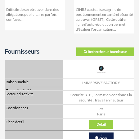
Difficile de se retrouver dans des
L’INRS a actualisé sa grille de
allégations publicitaires parfois
positionnement en santé et sécurité
confuses…
au travail (GPSST). Cette outil en
ligne d'auto-évaluation permet
d'évaluer l'organisation...
Fournisseurs
Rechercher un fournisseur
IMMERSIVE FACTORY
Sécurité BTP
,
Formation continue à la
sécurité
,
Travail en hauteur
75
Paris
Détail