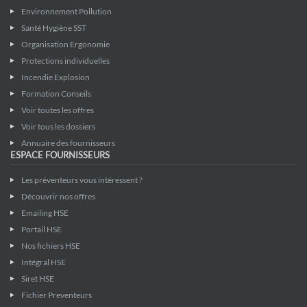
Environnement Pollution
Santé Hygiène SST
Organisation Ergonomie
Protections individuelles
Incendie Explosion
Formation Conseils
Voir toutes les offres
Voir tous les dossiers
Annuaire des fournisseurs
ESPACE FOURNISSEURS
Les préventeurs vous intéressent ?
Découvrir nos offres
Emailing HSE
Portail HSE
Nos fichiers HSE
Intégral HSE
Siret HSE
Fichier Preventeurs