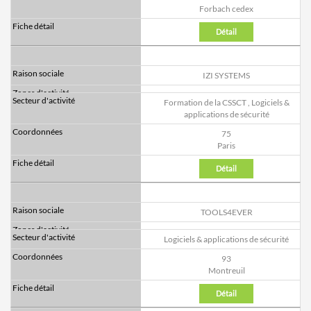
Forbach cedex
Détail
IZI SYSTEMS
Formation de la CSSCT
,
Logiciels &
applications de sécurité
75
Paris
Détail
TOOLS4EVER
Logiciels & applications de sécurité
93
Montreuil
Détail