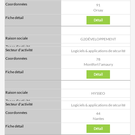
91
Orsay
Détail
G2DÉVELOPPEMENT
Logiciels & applications de sécurité
78
Montfort l'amaury
Détail
HYSSEO
Logiciels & applications de sécurité
44
Nantes
Détail