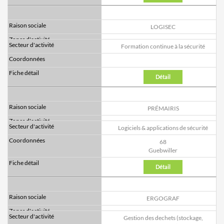
LOGISEC
Formation continue à la sécurité
Détail
PRÉMAIRIS
Logiciels & applications de sécurité
68
Guebwiller
Détail
ERGOGRAF
Gestion des dechets (stockage,