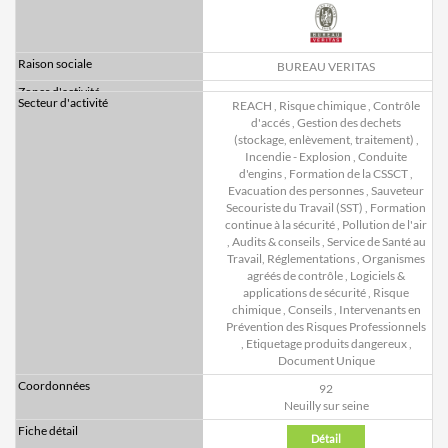
BUREAU VERITAS
REACH
,
Risque chimique
,
Contrôle
d'accés
,
Gestion des dechets
(stockage, enlèvement, traitement)
,
Incendie - Explosion
,
Conduite
d'engins
,
Formation de la CSSCT
,
Evacuation des personnes
,
Sauveteur
Secouriste du Travail (SST)
,
Formation
continue à la sécurité
,
Pollution de l'air
,
Audits & conseils
,
Service de Santé au
Travail, Réglementations
,
Organismes
agréés de contrôle
,
Logiciels &
applications de sécurité
,
Risque
chimique
,
Conseils
,
Intervenants en
Prévention des Risques Professionnels
,
Etiquetage produits dangereux
,
Document Unique
92
Neuilly sur seine
Détail