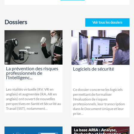
Dossiers
Voir tous les dossiers
La prévention des risques
Logiciels de sécurité
professionnels de
l’Intelligenc...
Les réalités virtuelle (RV, VR en
Ce dossier concerne les logiciels
anglais) et augmentée (RA, AR en
permettant de formaliser
anglais) ont ouvert de nouvelles
l'évaluation de risques
perspectives en Santé et Sécurité au
professionnels, leur transcription
Travail (SST), notamment...
dans le Document Unique et leur
prise...