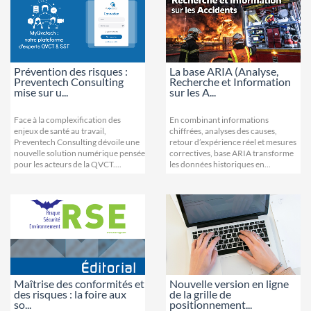
Prévention des risques :
La base ARIA (Analyse,
Preventech Consulting
Recherche et Information
mise sur u...
sur les A...
Face à la complexification des
En combinant informations
enjeux de santé au travail,
chiffrées, analyses des causes,
Preventech Consulting dévoile une
retour d’expérience réel et mesures
nouvelle solution numérique pensée
correctives, base ARIA transforme
pour les acteurs de la QVCT....
les données historiques en...
Maîtrise des conformités et
Nouvelle version en ligne
des risques : la foire aux
de la grille de
so...
positionnement...