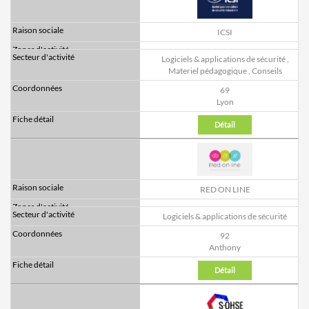
ICSI
Logiciels & applications de sécurité
,
Materiel pédagogique
,
Conseils
69
Lyon
Détail
RED ON LINE
Logiciels & applications de sécurité
92
Anthony
Détail