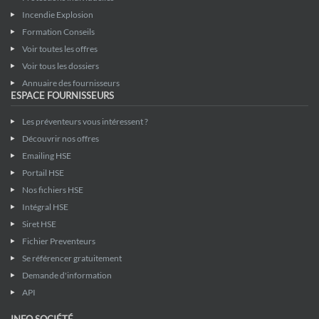
Incendie Explosion
Formation Conseils
Voir toutes les offres
Voir tous les dossiers
Annuaire des fournisseurs
ESPACE FOURNISSEURS
Les préventeurs vous intéressent ?
Découvrir nos offres
Emailing HSE
Portail HSE
Nos fichiers HSE
Intégral HSE
Siret HSE
Fichier Preventeurs
Se référencer gratuitement
Demande d'information
API