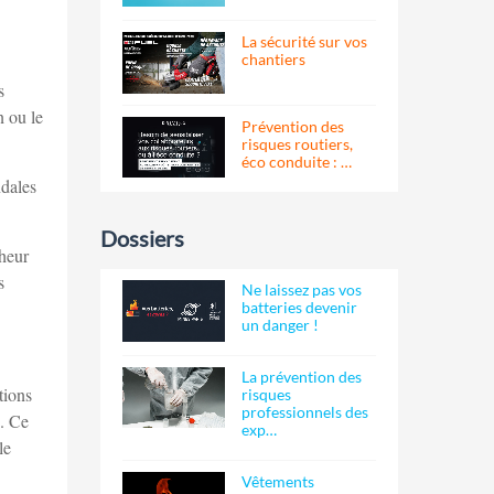
La sécurité sur vos
chantiers
s
n ou le
Prévention des
risques routiers,
éco conduite : …
dales
Dossiers
cheur
s
Ne laissez pas vos
batteries devenir
un danger !
La prévention des
tions
risques
professionnels des
e. Ce
exp…
le
Vêtements