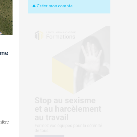
Créer mon compte
ème
nière