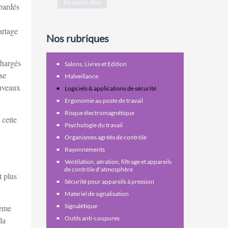
bardés
artage
Nos rubriques
chargés
Salons, Livres et Edition
se
Malveillance
ouveaux
Logiciels & applications de sécurité
Ergonomie au poste de travail
Risque électromagnétique
 cette
Psychologie du travail
Organismes agréés de contrôle
Rayonnements
Ventilation, aération, filtrage et appareils
de contrôle d'atmosphère
t plus
Sécurité pour appareils à pression
Materiel de signalisation
Signalétique
tème
Outils anti-coupures
la