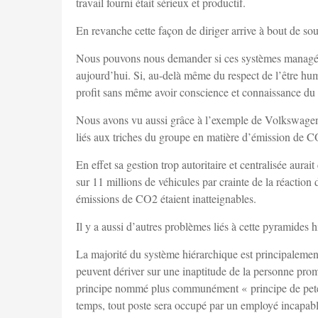
travail fourni était sérieux et productif.
En revanche cette façon de diriger arrive à bout de souf
Nous pouvons nous demander si ces systèmes managériau
aujourd’hui. Si, au-delà même du respect de l’être hum
profit sans même avoir conscience et connaissance du tra
Nous avons vu aussi grâce à l’exemple de Volkswagen
liés aux triches du groupe en matière d’émission de C
En effet sa gestion trop autoritaire et centralisée aura
sur 11 millions de véhicules par crainte de la réaction d
émissions de CO2 étaient inatteignables.
Il y a aussi d’autres problèmes liés à cette pyramides h
La majorité du système hiérarchique est principalement
peuvent dériver sur une inaptitude de la personne pro
principe nommé plus communément « principe de peter 
temps, tout poste sera occupé par un employé incapable