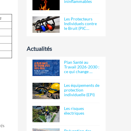
ininflammables
e
Les Protecteurs
Individuels contre
le Bruit (PIC…
Actualités
Plan Santé au
Travail 2026-2030 :
ce qui change …
Les équipements de
protection
individuelle (EPI)
Les risques
électriques
yés
Prévention des