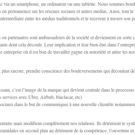
clic via un smartphone, un ordinateur ou une tablette. Nous sommes bom
s en permanence sur les réseaux sociaux et autres médias. Ainsi, tout le
termédiaire entre les médias traditionnels et le receveur à travers son p
ts ou partenaires sont ambassadeurs de la société et deviennent en sorte 
ts dont cela découle. Leur implication et leur bien-être dans l’entrepri
 entreprise où il est bon de travailler gagne en notoriété et attire les n
et, plus encore, prendre conscience des bouleversements qui découlent de
sant, c’est l’image de la marque qui devient centrale dans le processus
s services avec Uber, Airbnb, blaclacar, etc)
s sociaux dans le but de communiquer à une nouvelle clientèle notammen
taire mais modifient complètement nos relations. Ils détruisent le sys
pyramidales en second plan au détriment de la compétence, l’ouverture et 