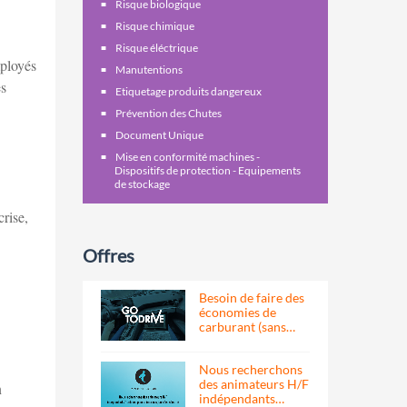
Risque biologique
Risque chimique
Risque éléctrique
mployés
Manutentions
es
Etiquetage produits dangereux
Prévention des Chutes
Document Unique
Mise en conformité machines -
Dispositifs de protection - Equipements
de stockage
crise,
Offres
Besoin de faire des
économies de
carburant (sans…
Nous recherchons
des animateurs H/F
n
indépendants…