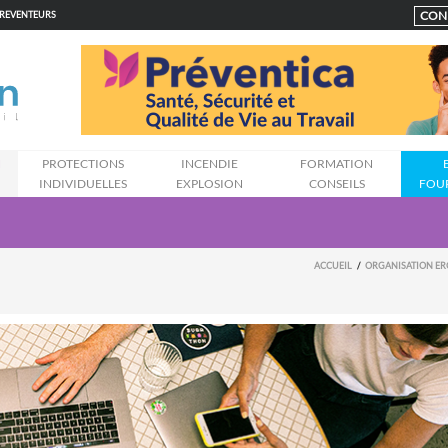
CON
PREVENTEURS
N
PROTECTIONS
INCENDIE
FORMATION
INDIVIDUELLES
EXPLOSION
CONSEILS
FOU
ACCUEIL
ORGANISATION E