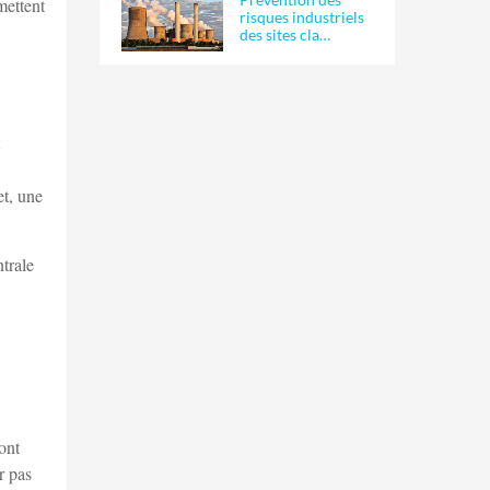
mettent
risques industriels
des sites cla…
et, une
ntrale
ont
r pas