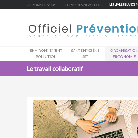
Cookies management panel
QUI SOMMES-NOUS ?
RECEVOIR LA NEWSLETTER
LES LIVRES BLANCS 
ENVIRONNEMENT
SANTÉ HYGIÈNE
ORGANISATIO
POLLUTION
SST
ERGONOMIE
Le travail collaboratif