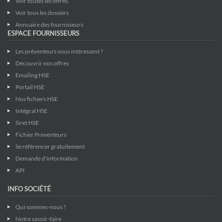
Voir toutes les offres
Voir tous les dossiers
Annuaire des fournisseurs
ESPACE FOURNISSEURS
Les préventeurs vous intéressent ?
Découvrir nos offres
Emailing HSE
Portail HSE
Nos fichiers HSE
Intégral HSE
Siret HSE
Fichier Preventeurs
Se référencer gratuitement
Demande d'information
API
INFO SOCIÉTÉ
Qui sommes-nous ?
Notre savoir-faire