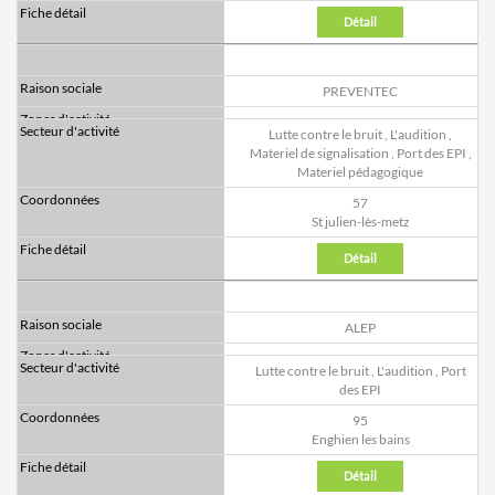
Détail
PREVENTEC
Lutte contre le bruit
,
L'audition
,
Materiel de signalisation
,
Port des EPI
,
Materiel pédagogique
57
St julien-lès-metz
Détail
ALEP
Lutte contre le bruit
,
L'audition
,
Port
des EPI
95
Enghien les bains
Détail