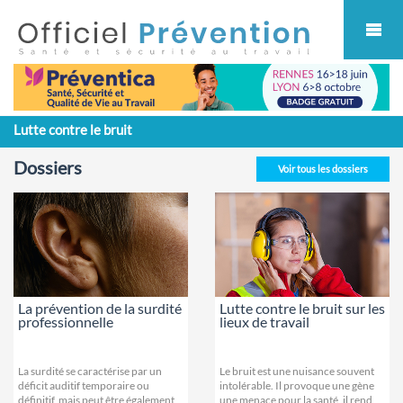
Cookies management panel
Lutte contre le bruit
Dossiers
Voir tous les dossiers
La prévention de la surdité
Lutte contre le bruit sur les
professionnelle
lieux de travail
La surdité se caractérise par un
Le bruit est une nuisance souvent
déficit auditif temporaire ou
intolérable. Il provoque une gène
définitif, mais peut être également
une menace pour la santé, il rend