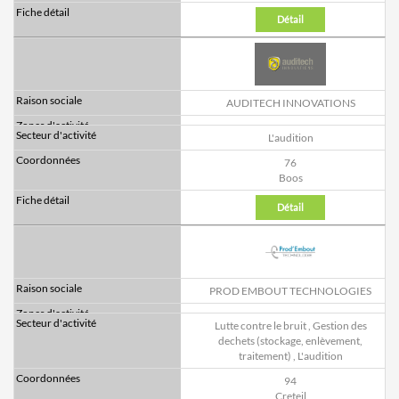
Détail
AUDITECH INNOVATIONS
L'audition
76
Boos
Détail
PROD EMBOUT TECHNOLOGIES
Lutte contre le bruit
,
Gestion des
dechets (stockage, enlèvement,
traitement)
,
L'audition
94
Creteil