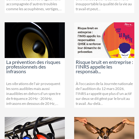
accompagnée d'autres troubles
insupportable la qualité de la vie au
comme les acouphènes, vertiges,...
travail et peut...
Risque bruit en entreprise :
La prévention des risques
l'INRS appelle les
professionnels des
responsab...
infrasons
À l'occasion de la Journée nationale
Les vibrations de l'air provoquent
de l'audition du 12 mars 2026,
les sons audibles mais aussi
l'INRS a rappelé que plus d'un actif
inaudibles en dehors d'un spectre
sur deux se dit gêné par le bruit au
de fréquence 20 Hz - 20 kHz,
travail. Au-delà...
infrasons en dessous de 20 Hz,...