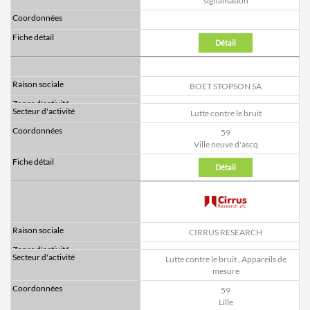
signalisation
Détail
BOET STOPSON SA
Lutte contre le bruit
59
Ville neuve d'ascq
Détail
CIRRUS RESEARCH
Lutte contre le bruit
,
Appareils de
mesure
59
Lille