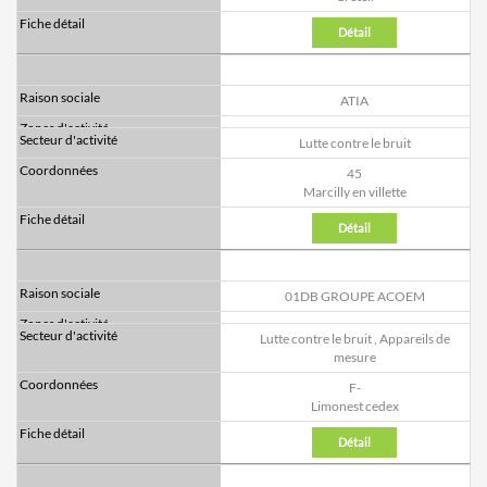
Détail
ATIA
Lutte contre le bruit
45
Marcilly en villette
Détail
01DB GROUPE ACOEM
Lutte contre le bruit
,
Appareils de
mesure
F-
Limonest cedex
Détail