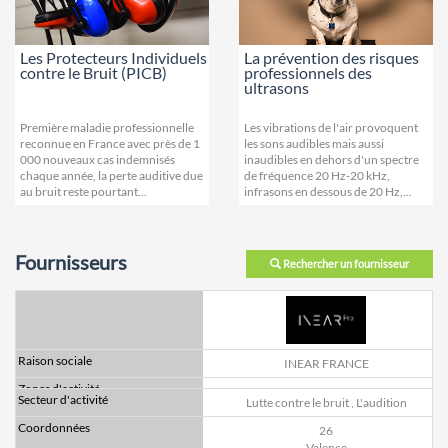
Les Protecteurs Individuels
La prévention des risques
contre le Bruit (PICB)
professionnels des
ultrasons
Première maladie professionnelle
Les vibrations de l'air provoquent
reconnue en France avec près de 1
les sons audibles mais aussi
000 nouveaux cas indemnisés
inaudibles en dehors d'un spectre
chaque année, la perte auditive due
de fréquence 20 Hz-20 kHz,
au bruit reste pourtant...
infrasons en dessous de 20 Hz,...
Fournisseurs
Rechercher un fournisseur
INEAR FRANCE
Lutte contre le bruit
,
L'audition
26
Valence