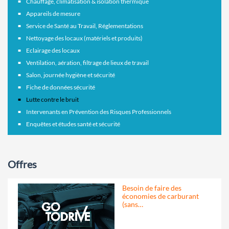
Chauffage, climatisation & isolation thermique
Appareils de mesure
Service de Santé au Travail, Réglementations
Nettoyage des locaux (matériels et produits)
Eclairage des locaux
Ventilation, aération, filtrage de lieux de travail
Salon, journée hygiène et sécurité
Fiche de données sécurité
Lutte contre le bruit
Intervenants en Prévention des Risques Professionnels
Enquêtes et études santé et sécurité
Offres
Besoin de faire des
économies de carburant
(sans…