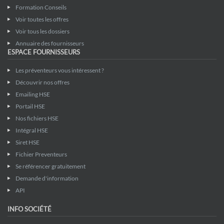
Formation Conseils
Voir toutes les offres
Voir tous les dossiers
Annuaire des fournisseurs
ESPACE FOURNISSEURS
Les préventeurs vous intéressent ?
Découvrir nos offres
Emailing HSE
Portail HSE
Nos fichiers HSE
Intégral HSE
Siret HSE
Fichier Preventeurs
Se référencer gratuitement
Demande d'information
API
INFO SOCIÉTÉ