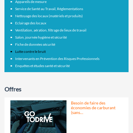
Appareils de mesure
Service de Santé au Travail, Réglementations
Nettoyage des locaux (matériels et produits)
Eclairage des locaux
Ventilation, aération, filtrage de lieux de travail
Salon, journée hygiène et sécurité
Fiche de données sécurité
Lutte contre le bruit
Intervenants en Prévention des Risques Professionnels
Enquêtes et études santé et sécurité
Offres
Besoin de faire des
économies de carburant
(sans…