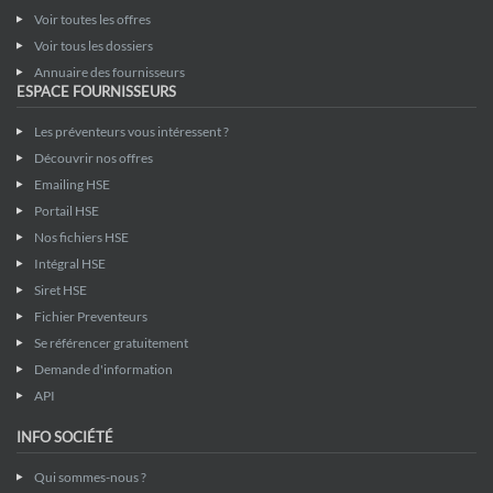
Voir toutes les offres
Voir tous les dossiers
Annuaire des fournisseurs
ESPACE FOURNISSEURS
Les préventeurs vous intéressent ?
Découvrir nos offres
Emailing HSE
Portail HSE
Nos fichiers HSE
Intégral HSE
Siret HSE
Fichier Preventeurs
Se référencer gratuitement
Demande d'information
API
INFO SOCIÉTÉ
Qui sommes-nous ?