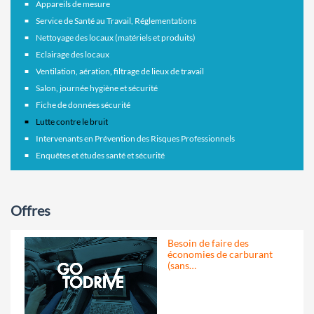
Appareils de mesure
Service de Santé au Travail, Réglementations
Nettoyage des locaux (matériels et produits)
Eclairage des locaux
Ventilation, aération, filtrage de lieux de travail
Salon, journée hygiène et sécurité
Fiche de données sécurité
Lutte contre le bruit
Intervenants en Prévention des Risques Professionnels
Enquêtes et études santé et sécurité
Offres
Besoin de faire des
économies de carburant
(sans…