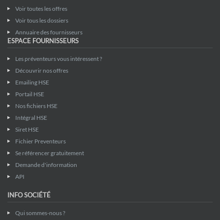
Voir toutes les offres
Voir tous les dossiers
Annuaire des fournisseurs
ESPACE FOURNISSEURS
Les préventeurs vous intéressent ?
Découvrir nos offres
Emailing HSE
Portail HSE
Nos fichiers HSE
Intégral HSE
Siret HSE
Fichier Preventeurs
Se référencer gratuitement
Demande d'information
API
INFO SOCIÉTÉ
Qui sommes-nous ?