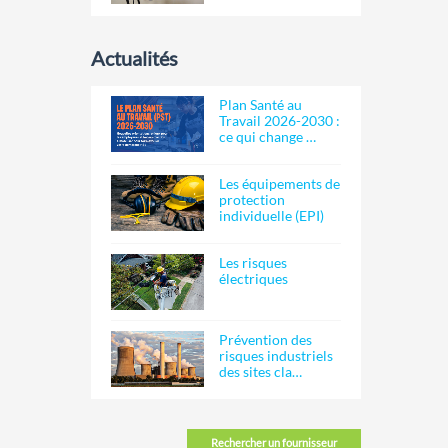
Actualités
Plan Santé au
Travail 2026-2030 :
ce qui change …
Les équipements de
protection
individuelle (EPI)
Les risques
électriques
Prévention des
risques industriels
des sites cla…
Rechercher un fournisseur