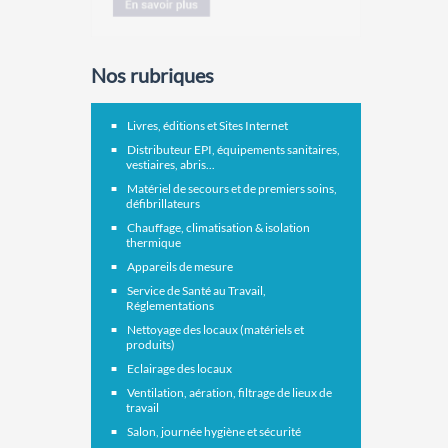
Nos rubriques
Livres, éditions et Sites Internet
Distributeur EPI, équipements sanitaires,
vestiaires, abris...
Matériel de secours et de premiers soins,
défibrillateurs
Chauffage, climatisation & isolation
thermique
Appareils de mesure
Service de Santé au Travail,
Réglementations
Nettoyage des locaux (matériels et
produits)
Eclairage des locaux
Ventilation, aération, filtrage de lieux de
travail
Salon, journée hygiène et sécurité