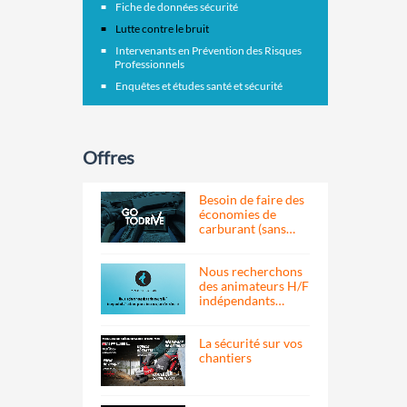
Fiche de données sécurité
Lutte contre le bruit
Intervenants en Prévention des Risques
Professionnels
Enquêtes et études santé et sécurité
Offres
Besoin de faire des
économies de
carburant (sans…
Nous recherchons
des animateurs H/F
indépendants…
La sécurité sur vos
chantiers