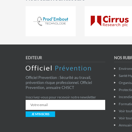
EDITEUR
NOS RUB
Environ
Santé Hy
Officiel Prevention : Sécurité au travail,
prévention risque professionnel. Officiel
Organis
Prevention, annuaire CHSCT
Protecti
Incendie
Inscrivez-vous pour recevoir notre newsletter
Formati
Voir tout
JE M'INSCRIS
Voir tous
Annuaire