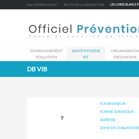
Cookies management panel
QUI SOMMES-NOUS ?
RECEVOIR LA NEWSLETTER
LES LIVRES BLANCS 
ENVIRONNEMENT
SANTÉ HYGIÈNE
ORGANISATIO
POLLUTION
SST
ERGONOMIE
DB VIB
FOURNISSEUR :
FORME JURIDIQUE :
ADRESSE :
ZONE DE CHALANDISE 