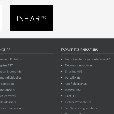
RIQUES
ESPACE FOURNISSEURS
nement Pollution
Les préventeurs vous intéressent ?
giène SST
Découvrir nos offres
ation Ergonomie
Emailing HSE
ons individuelles
Portail HSE
 Explosion
Nos fichiers HSE
on Conseils
Intégral HSE
es les offres
Siret HSE
 les dossiers
Fichier Preventeurs
 des fournisseurs
Se référencer gratuitement