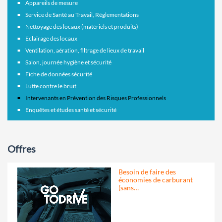
Appareils de mesure
Service de Santé au Travail, Réglementations
Nettoyage des locaux (matériels et produits)
Eclairage des locaux
Ventilation, aération, filtrage de lieux de travail
Salon, journée hygiène et sécurité
Fiche de données sécurité
Lutte contre le bruit
Intervenants en Prévention des Risques Professionnels
Enquêtes et études santé et sécurité
Offres
Besoin de faire des
économies de carburant
(sans…