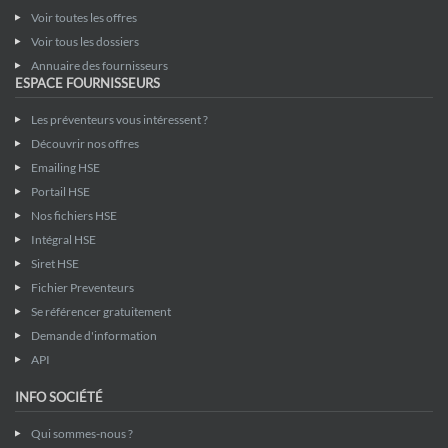
Voir toutes les offres
Voir tous les dossiers
Annuaire des fournisseurs
ESPACE FOURNISSEURS
Les préventeurs vous intéressent ?
Découvrir nos offres
Emailing HSE
Portail HSE
Nos fichiers HSE
Intégral HSE
Siret HSE
Fichier Preventeurs
Se référencer gratuitement
Demande d'information
API
INFO SOCIÉTÉ
Qui sommes-nous ?