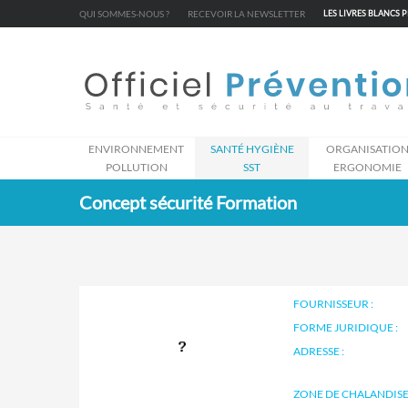
Cookies management panel
QUI SOMMES-NOUS ?
RECEVOIR LA NEWSLETTER
LES LIVRES BLANCS 
ENVIRONNEMENT
SANTÉ HYGIÈNE
ORGANISATIO
POLLUTION
SST
ERGONOMIE
Concept sécurité Formation
FOURNISSEUR :
FORME JURIDIQUE :
ADRESSE :
ZONE DE CHALANDISE 