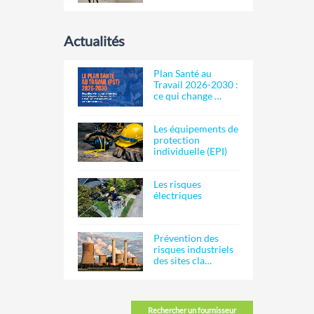
Actualités
Plan Santé au
Travail 2026-2030 :
ce qui change …
Les équipements de
protection
individuelle (EPI)
Les risques
électriques
Prévention des
risques industriels
des sites cla…
Rechercher un fournisseur