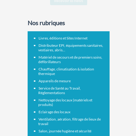
Nos rubriques
Livres, éditions et Sites Internet
Distributeur EPI, équipements sanitaires,
vestiaires, abris...
Matériel de secours et de premiers soins,
défibrillateurs
Chauffage, climatisation & isolation
thermique
Appareils de mesure
Service de Santé au Travail,
Réglementations
Nettoyage des locaux (matériels et
produits)
Eclairage des locaux
Ventilation, aération, filtrage de lieux de
travail
Salon, journée hygiène et sécurité