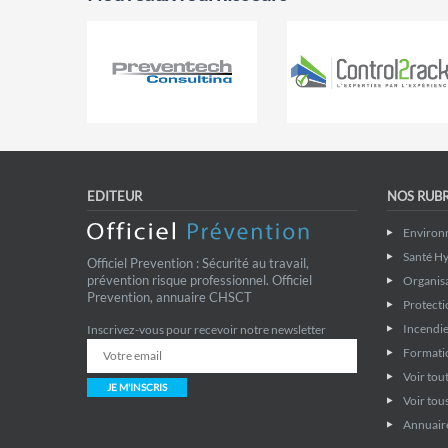
EDITEUR
NOS RUB
Environ
Santé Hy
Officiel Prevention : Sécurité au travail,
prévention risque professionnel. Officiel
Organis
Prevention, annuaire CHSCT
Protecti
Incendie
Inscrivez-vous pour recevoir notre newsletter
Formati
Voir tout
JE M'INSCRIS
Voir tous
Annuaire