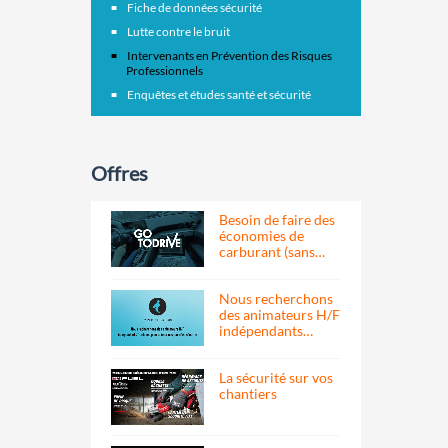
Fiche de données sécurité
Lutte contre le bruit
Intervenants en Prévention des Risques
Professionnels
Enquêtes et études santé et sécurité
Offres
Besoin de faire des
économies de
carburant (sans…
Nous recherchons
des animateurs H/F
indépendants…
La sécurité sur vos
chantiers