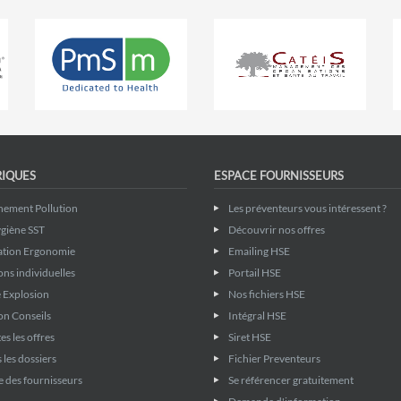
RIQUES
ESPACE FOURNISSEURS
nement Pollution
Les préventeurs vous intéressent ?
giène SST
Découvrir nos offres
ation Ergonomie
Emailing HSE
ons individuelles
Portail HSE
 Explosion
Nos fichiers HSE
on Conseils
Intégral HSE
es les offres
Siret HSE
 les dossiers
Fichier Preventeurs
 des fournisseurs
Se référencer gratuitement