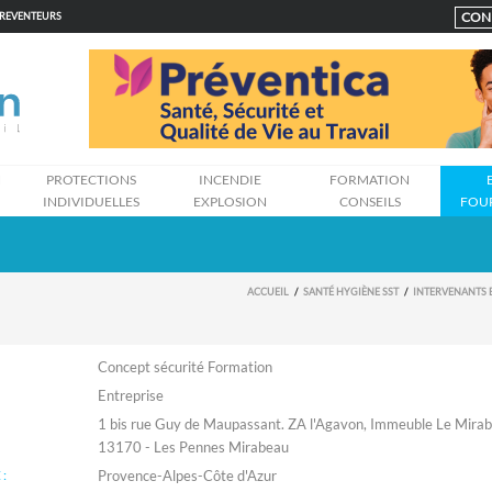
CON
PREVENTEURS
N
PROTECTIONS
INCENDIE
FORMATION
INDIVIDUELLES
EXPLOSION
CONSEILS
FOU
ACCUEIL
SANTÉ HYGIÈNE SST
INTERVENANTS 
Concept sécurité Formation
Entreprise
1 bis rue Guy de Maupassant. ZA l'Agavon, Immeuble Le Mira
13170 - Les Pennes Mirabeau
:
Provence-Alpes-Côte d'Azur