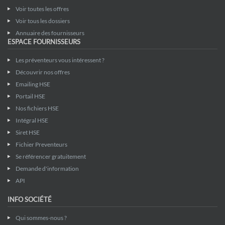
Voir toutes les offres
Voir tous les dossiers
Annuaire des fournisseurs
ESPACE FOURNISSEURS
Les préventeurs vous intéressent ?
Découvrir nos offres
Emailing HSE
Portail HSE
Nos fichiers HSE
Intégral HSE
Siret HSE
Fichier Preventeurs
Se référencer gratuitement
Demande d'information
API
INFO SOCIÉTÉ
Qui sommes-nous ?