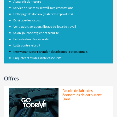
Appareils de mesure
Service de Santé au Travail, Réglementations
Nettoyage des locaux (matériels et produits)
Eclairage des locaux
Ventilation, aération, filtrage de lieux de travail
Salon, journée hygiène et sécurité
Fiche de données sécurité
Lutte contre le bruit
Intervenants en Prévention des Risques Professionnels
Enquêtes et études santé et sécurité
Offres
Besoin de faire des
économies de carburant
(sans…