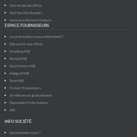
Voir toutes les offres
Voir tous les dossiers
Annuaire des fournisseurs
ESPACE FOURNISSEURS
Les préventeurs vous intéressent ?
Découvrir nos offres
Emailing HSE
Portail HSE
Nos fichiers HSE
Intégral HSE
Siret HSE
Fichier Preventeurs
Se référencer gratuitement
Demande d'information
API
INFO SOCIÉTÉ
Qui sommes-nous ?