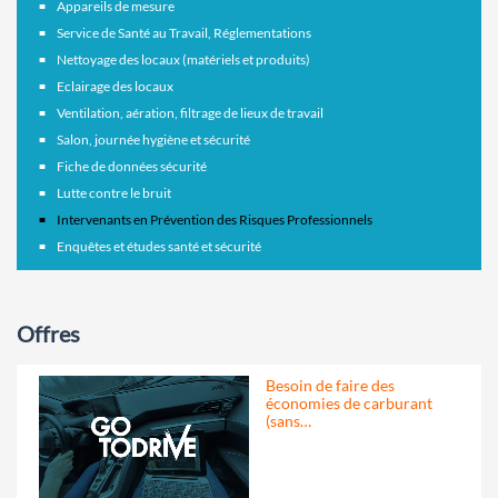
Appareils de mesure
Service de Santé au Travail, Réglementations
Nettoyage des locaux (matériels et produits)
Eclairage des locaux
Ventilation, aération, filtrage de lieux de travail
Salon, journée hygiène et sécurité
Fiche de données sécurité
Lutte contre le bruit
Intervenants en Prévention des Risques Professionnels
Enquêtes et études santé et sécurité
Offres
Besoin de faire des
économies de carburant
(sans…