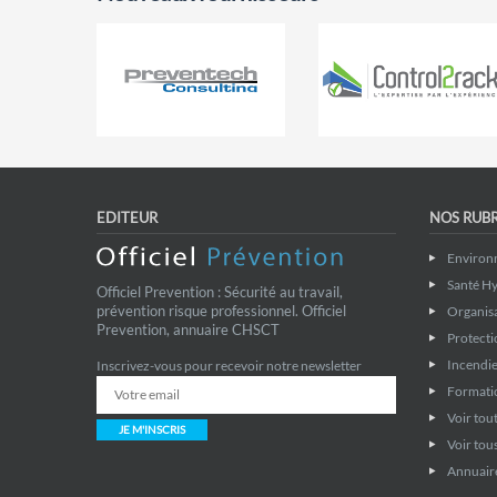
EDITEUR
NOS RUB
Environ
Santé Hy
Officiel Prevention : Sécurité au travail,
prévention risque professionnel. Officiel
Organis
Prevention, annuaire CHSCT
Protecti
Incendie
Inscrivez-vous pour recevoir notre newsletter
Formati
Voir tout
JE M'INSCRIS
Voir tous
Annuaire