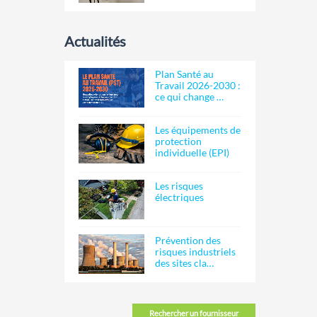
Actualités
Plan Santé au
Travail 2026-2030 :
ce qui change …
Les équipements de
protection
individuelle (EPI)
Les risques
électriques
Prévention des
risques industriels
des sites cla…
Rechercher un fournisseur