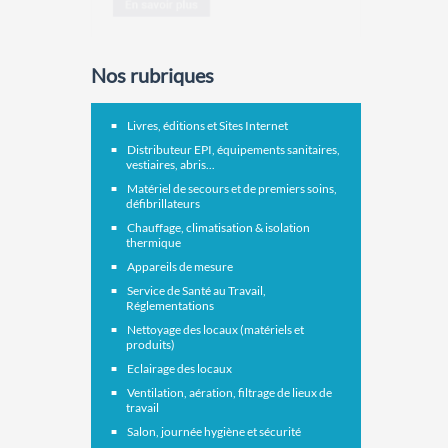
Nos rubriques
Livres, éditions et Sites Internet
Distributeur EPI, équipements sanitaires,
vestiaires, abris...
Matériel de secours et de premiers soins,
défibrillateurs
Chauffage, climatisation & isolation
thermique
Appareils de mesure
Service de Santé au Travail,
Réglementations
Nettoyage des locaux (matériels et
produits)
Eclairage des locaux
Ventilation, aération, filtrage de lieux de
travail
Salon, journée hygiène et sécurité