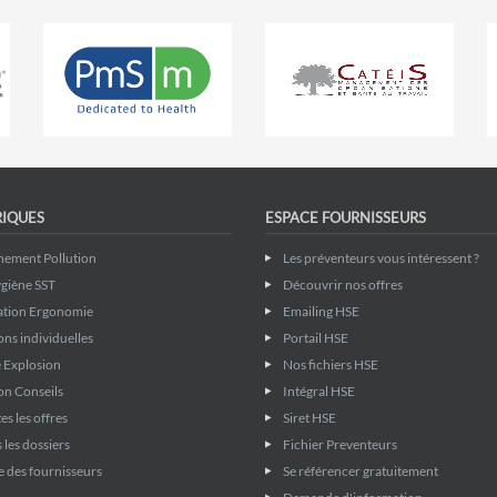
RIQUES
ESPACE FOURNISSEURS
nement Pollution
Les préventeurs vous intéressent ?
giène SST
Découvrir nos offres
ation Ergonomie
Emailing HSE
ons individuelles
Portail HSE
 Explosion
Nos fichiers HSE
on Conseils
Intégral HSE
es les offres
Siret HSE
 les dossiers
Fichier Preventeurs
 des fournisseurs
Se référencer gratuitement