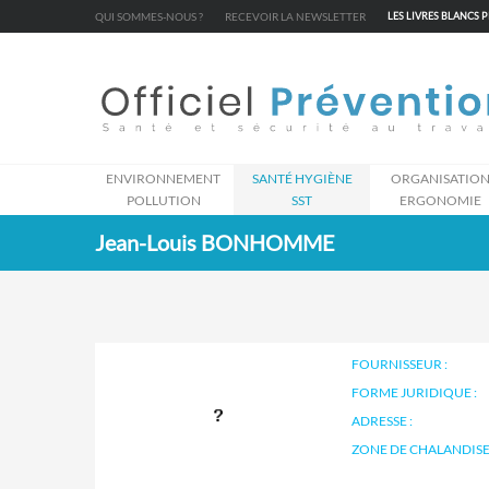
Cookies management panel
QUI SOMMES-NOUS ?
RECEVOIR LA NEWSLETTER
LES LIVRES BLANCS 
ENVIRONNEMENT
SANTÉ HYGIÈNE
ORGANISATIO
POLLUTION
SST
ERGONOMIE
Jean-Louis BONHOMME
FOURNISSEUR :
FORME JURIDIQUE :
ADRESSE :
ZONE DE CHALANDISE 