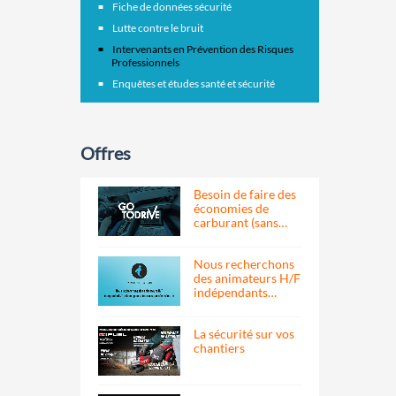
Fiche de données sécurité
Lutte contre le bruit
Intervenants en Prévention des Risques
Professionnels
Enquêtes et études santé et sécurité
Offres
Besoin de faire des
économies de
carburant (sans…
Nous recherchons
des animateurs H/F
indépendants…
La sécurité sur vos
chantiers