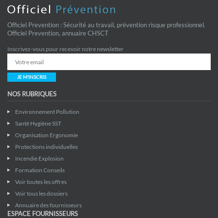
Officiel Prevention : Sécurité au travail, prévention risque professionnel.
Officiel Prevention, annuaire CHSCT
Inscrivez-vous pour recevoir notre newsletter
JE M'INSCRIS
NOS RUBRIQUES
Environnement Pollution
Santé Hygiène SST
Organisation Ergonomie
Protections individuelles
Incendie Explosion
Formation Conseils
Voir toutes les offres
Voir tous les dossiers
Annuaire des fournisseurs
ESPACE FOURNISSEURS