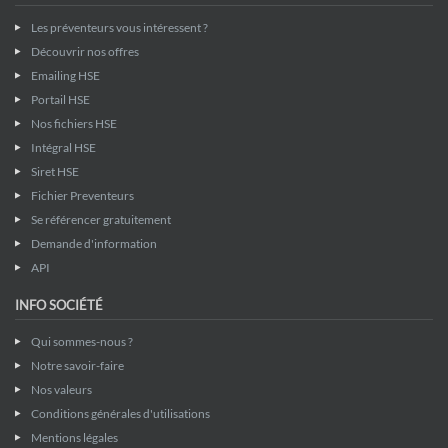
Les préventeurs vous intéressent ?
Découvrir nos offres
Emailing HSE
Portail HSE
Nos fichiers HSE
Intégral HSE
Siret HSE
Fichier Preventeurs
Se référencer gratuitement
Demande d'information
API
INFO SOCIÉTÉ
Qui sommes-nous ?
Notre savoir-faire
Nos valeurs
Conditions générales d'utilisations
Mentions légales