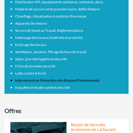
Distributeur EPI, équipements sanitaires, vestiaires, abris...
Matériel de secours et de premiers soins, défibrillateurs
Chauffage, climatisation & isolation thermique
Appareils de mesure
Service de Santé au Travail, Réglementations
Nettoyage des locaux (matériels et produits)
Eclairage des locaux
Ventilation, aération, filtrage de lieux de travail
Salon, journée hygiène et sécurité
Fiche de données sécurité
Lutte contre le bruit
Intervenants en Prévention des Risques Professionnels
Enquêtes et études santé et sécurité
Offres
Besoin de faire des
économies de carburant