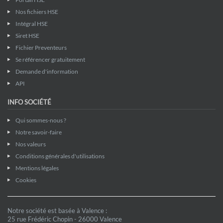
Nos fichiers HSE
Intégral HSE
Siret HSE
Fichier Preventeurs
Se référencer gratuitement
Demande d'information
API
INFO SOCIÉTÉ
Qui sommes-nous ?
Notre savoir-faire
Nos valeurs
Conditions générales d'utilisations
Mentions légales
Cookies
Notre société est basée à Valence :
25 rue Frédéric Chopin - 26000 Valence