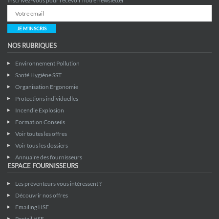
Inscrivez-vous pour recevoir notre newsletter
JE M'INSCRIS
NOS RUBRIQUES
Environnement Pollution
Santé Hygiène SST
Organisation Ergonomie
Protections individuelles
Incendie Explosion
Formation Conseils
Voir toutes les offres
Voir tous les dossiers
Annuaire des fournisseurs
ESPACE FOURNISSEURS
Les préventeurs vous intéressent ?
Découvrir nos offres
Emailing HSE
Portail HSE