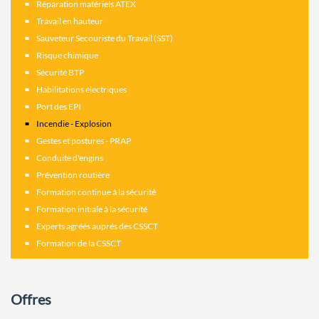
Réparation matériels ATEX
Travail en hauteur
Sauveteur Secouriste du Travail (SST)
Risque chimique
Sécurité BTP
Habilitations électriques
Port des EPI
Incendie - Explosion
Gestes et postures - PRAP
Conduite d'engins
Prévention routière
Formation continue à la sécurité
Formation initiale à la sécurité
Experts agréés auprés des CSSCT
Formation de la CSSCT
Offres