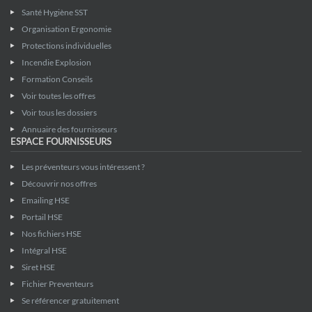
Santé Hygiène SST
Organisation Ergonomie
Protections individuelles
Incendie Explosion
Formation Conseils
Voir toutes les offres
Voir tous les dossiers
Annuaire des fournisseurs
ESPACE FOURNISSEURS
Les préventeurs vous intéressent ?
Découvrir nos offres
Emailing HSE
Portail HSE
Nos fichiers HSE
Intégral HSE
Siret HSE
Fichier Preventeurs
Se référencer gratuitement