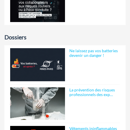
Dossiers
Ne laissez pas vos batteries
devenir un danger !
La prévention des risques
professionnels des exp…
Vêtements ininflammables