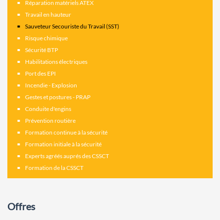
Réparation matériels ATEX
Travail en hauteur
Sauveteur Secouriste du Travail (SST)
Risque chimique
Sécurité BTP
Habilitations électriques
Port des EPI
Incendie - Explosion
Gestes et postures - PRAP
Conduite d'engins
Prévention routière
Formation continue à la sécurité
Formation initiale à la sécurité
Experts agréés auprés des CSSCT
Formation de la CSSCT
Offres