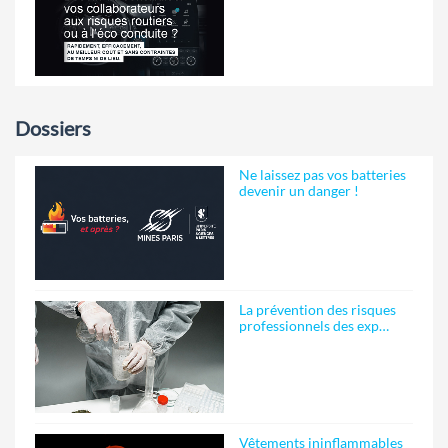
Dossiers
Ne laissez pas vos batteries
devenir un danger !
La prévention des risques
professionnels des exp…
Vêtements ininflammables