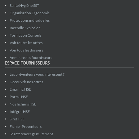
Santé Hygiène SST
Organisation Ergonomie
Protections individuelles
Incendie Explosion
Formation Conseils
Voir toutes les offres
Voir tous les dossiers
Annuaire des fournisseurs
ESPACE FOURNISSEURS
Les préventeurs vous intéressent ?
Découvrir nos offres
Emailing HSE
Portail HSE
Nos fichiers HSE
Intégral HSE
Siret HSE
Fichier Preventeurs
Se référencer gratuitement