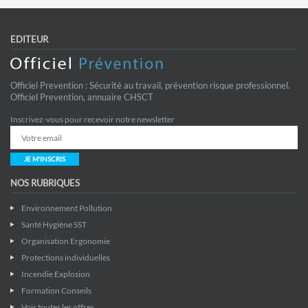
EDITEUR
Officiel Prevention : Sécurité au travail, prévention risque professionnel.
Officiel Prevention, annuaire CHSCT
Inscrivez-vous pour recevoir notre newsletter
JE M'INSCRIS
NOS RUBRIQUES
Environnement Pollution
Santé Hygiène SST
Organisation Ergonomie
Protections individuelles
Incendie Explosion
Formation Conseils
Voir toutes les offres