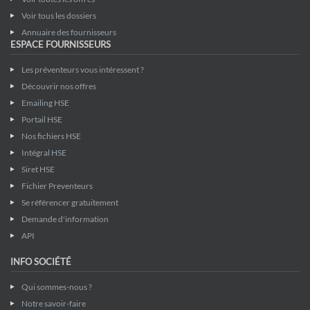
Voir tous les dossiers
Annuaire des fournisseurs
ESPACE FOURNISSEURS
Les préventeurs vous intéressent ?
Découvrir nos offres
Emailing HSE
Portail HSE
Nos fichiers HSE
Intégral HSE
Siret HSE
Fichier Preventeurs
Se référencer gratuitement
Demande d'information
API
INFO SOCIÉTÉ
Qui sommes-nous ?
Notre savoir-faire