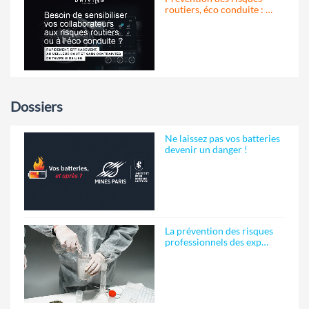
routiers, éco conduite : …
Dossiers
Ne laissez pas vos batteries
devenir un danger !
La prévention des risques
professionnels des exp…