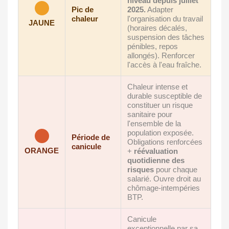
niveau depuis juillet
Pic de
2025.
Adapter
chaleur
l'organisation du travail
JAUNE
(horaires décalés,
suspension des tâches
pénibles, repos
allongés). Renforcer
l'accès à l'eau fraîche.
Chaleur intense et
durable susceptible de
constituer un risque
sanitaire pour
l'ensemble de la
population exposée.
Période de
Obligations renforcées
canicule
ORANGE
+
réévaluation
quotidienne des
risques
pour chaque
salarié. Ouvre droit au
chômage-intempéries
BTP.
Canicule
exceptionnelle par sa