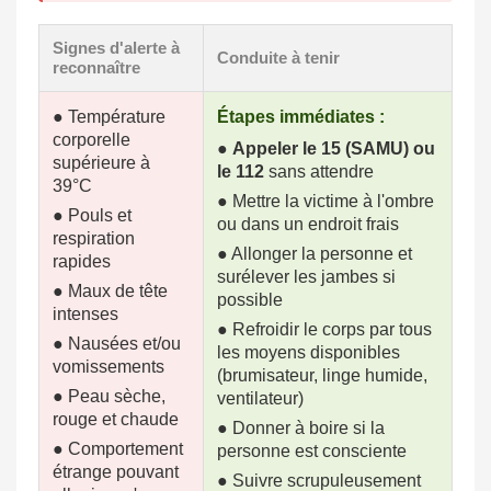
Signes d'alerte à
Conduite à tenir
reconnaître
● Température
Étapes immédiates :
corporelle
●
Appeler le 15 (SAMU) ou
supérieure à
le 112
sans attendre
39°C
● Mettre la victime à l'ombre
● Pouls et
ou dans un endroit frais
respiration
● Allonger la personne et
rapides
surélever les jambes si
● Maux de tête
possible
intenses
● Refroidir le corps par tous
● Nausées et/ou
les moyens disponibles
vomissements
(brumisateur, linge humide,
● Peau sèche,
ventilateur)
rouge et chaude
● Donner à boire si la
● Comportement
personne est consciente
étrange pouvant
● Suivre scrupuleusement