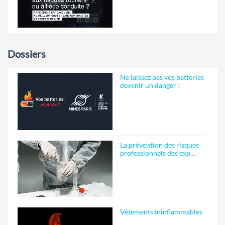
Dossiers
Ne laissez pas vos batteries
devenir un danger !
La prévention des risques
professionnels des exp…
Vêtements ininflammables