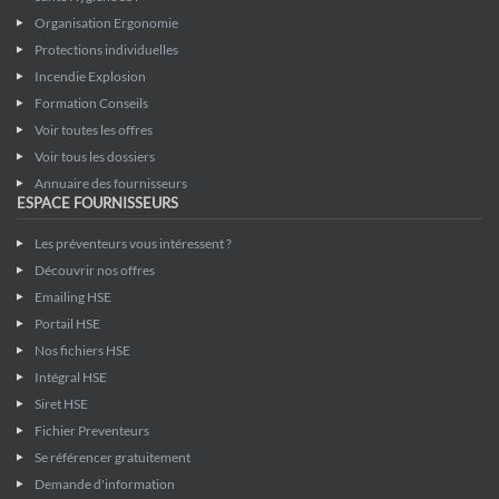
Organisation Ergonomie
Protections individuelles
Incendie Explosion
Formation Conseils
Voir toutes les offres
Voir tous les dossiers
Annuaire des fournisseurs
ESPACE FOURNISSEURS
Les préventeurs vous intéressent ?
Découvrir nos offres
Emailing HSE
Portail HSE
Nos fichiers HSE
Intégral HSE
Siret HSE
Fichier Preventeurs
Se référencer gratuitement
Demande d'information