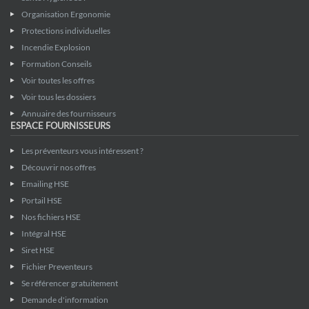
Organisation Ergonomie
Protections individuelles
Incendie Explosion
Formation Conseils
Voir toutes les offres
Voir tous les dossiers
Annuaire des fournisseurs
ESPACE FOURNISSEURS
Les préventeurs vous intéressent ?
Découvrir nos offres
Emailing HSE
Portail HSE
Nos fichiers HSE
Intégral HSE
Siret HSE
Fichier Preventeurs
Se référencer gratuitement
Demande d'information