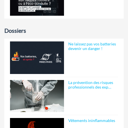
Dossiers
Ne laissez pas vos batteries
devenir un danger !
La prévention des risques
professionnels des exp…
Vêtements ininflammables