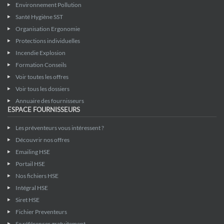
Environnement Pollution
Santé Hygiène SST
Organisation Ergonomie
Protections individuelles
Incendie Explosion
Formation Conseils
Voir toutes les offres
Voir tous les dossiers
Annuaire des fournisseurs
ESPACE FOURNISSEURS
Les préventeurs vous intéressent ?
Découvrir nos offres
Emailing HSE
Portail HSE
Nos fichiers HSE
Intégral HSE
Siret HSE
Fichier Preventeurs
Se référencer gratuitement