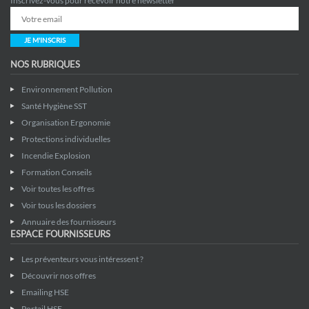
Inscrivez-vous pour recevoir notre newsletter
JE M'INSCRIS
NOS RUBRIQUES
Environnement Pollution
Santé Hygiène SST
Organisation Ergonomie
Protections individuelles
Incendie Explosion
Formation Conseils
Voir toutes les offres
Voir tous les dossiers
Annuaire des fournisseurs
ESPACE FOURNISSEURS
Les préventeurs vous intéressent ?
Découvrir nos offres
Emailing HSE
Portail HSE