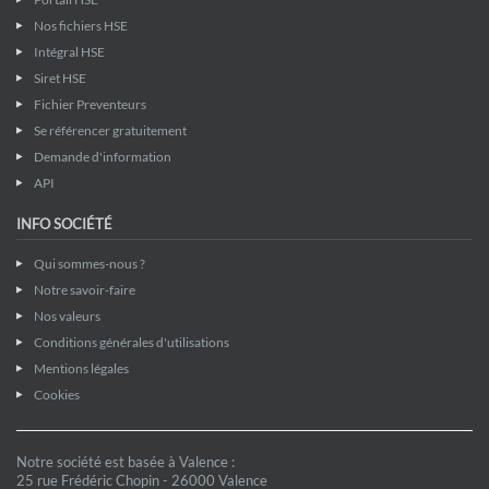
Nos fichiers HSE
Intégral HSE
Siret HSE
Fichier Preventeurs
Se référencer gratuitement
Demande d'information
API
INFO SOCIÉTÉ
Qui sommes-nous ?
Notre savoir-faire
Nos valeurs
Conditions générales d'utilisations
Mentions légales
Cookies
Notre société est basée à Valence :
25 rue Frédéric Chopin - 26000 Valence