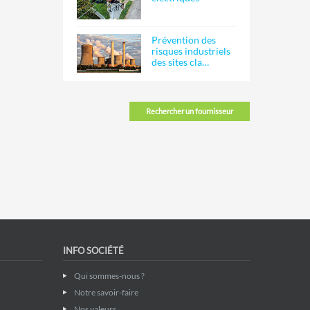
Prévention des
risques industriels
des sites cla…
Rechercher un fournisseur
INFO SOCIÉTÉ
Qui sommes-nous ?
Notre savoir-faire
Nos valeurs