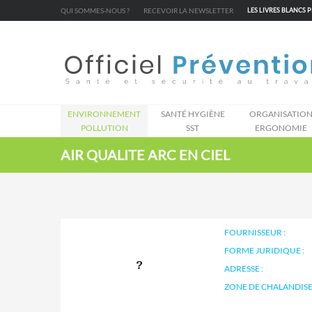
Cookies management panel
QUI SOMMES-NOUS ?
RECEVOIR LA NEWSLETTER
LES LIVRES BLANCS 
ENVIRONNEMENT
SANTÉ HYGIÈNE
ORGANISATIO
POLLUTION
SST
ERGONOMIE
AIR QUALITE ARC EN CIEL
FOURNISSEUR :
FORME JURIDIQUE :
ADRESSE :
ZONE DE CHALANDISE 