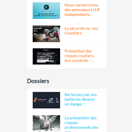
Nous recherchons
des animateurs H/F
indépendants…
La sécurité sur vos
chantiers
Prévention des
risques routiers,
éco conduite : …
Dossiers
Ne laissez pas vos
batteries devenir
un danger !
La prévention des
risques
professionnels des
exp…