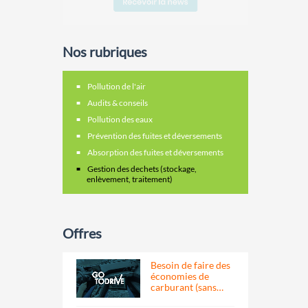
Nos rubriques
Pollution de l'air
Audits & conseils
Pollution des eaux
Prévention des fuites et déversements
Absorption des fuites et déversements
Gestion des dechets (stockage,
enlèvement, traitement)
Offres
Besoin de faire des
économies de
carburant (sans…