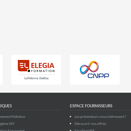
RIQUES
ESPACE FOURNISSEURS
nement Pollution
Les préventeurs vous intéressent ?
giène SST
Découvrir nos offres
ation Ergonomie
Emailing HSE