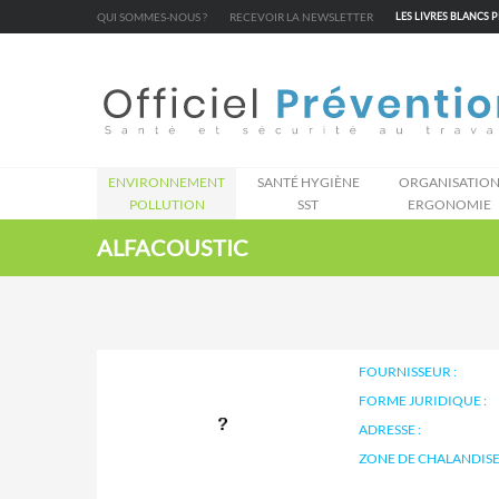
Cookies management panel
QUI SOMMES-NOUS ?
RECEVOIR LA NEWSLETTER
LES LIVRES BLANCS 
ENVIRONNEMENT
SANTÉ HYGIÈNE
ORGANISATIO
POLLUTION
SST
ERGONOMIE
ALFACOUSTIC
FOURNISSEUR :
FORME JURIDIQUE :
ADRESSE :
ZONE DE CHALANDISE 