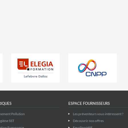
RIQUES
ESPACE FOURNISSEURS
nement Pollution
Les préventeurs vous intéressent ?
giène SST
Découvrir nos offres
ation Ergonomie
Emailing HSE