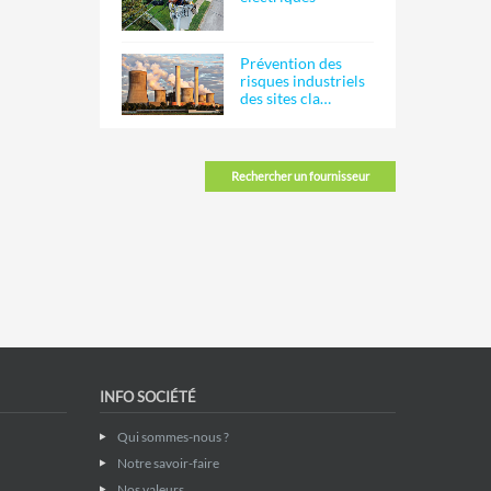
Prévention des
risques industriels
des sites cla…
Rechercher un fournisseur
INFO SOCIÉTÉ
Qui sommes-nous ?
Notre savoir-faire
Nos valeurs