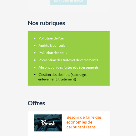
Nos rubriques
Pollution de l'air
Audits & conseils
Pollution des eaux
Prévention des fuites et déversements
Absorption des fuites et déversements
Gestion des dechets (stockage,
enlèvement, traitement)
Offres
Besoin de faire des
économies de
carburant (sans…