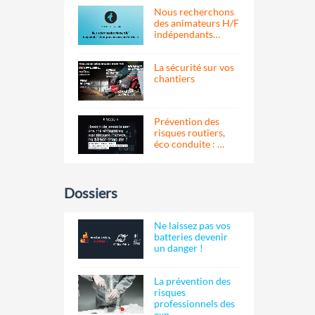
Nous recherchons
des animateurs H/F
indépendants…
La sécurité sur vos
chantiers
Prévention des
risques routiers,
éco conduite : …
Dossiers
Ne laissez pas vos
batteries devenir
un danger !
La prévention des
risques
professionnels des
exp…